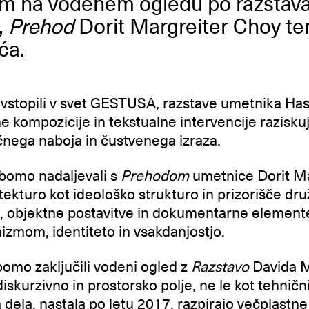
nam na vodenem ogledu po razsta
,
Prehod
Dorit Margreiter Choy te
ća.
 vstopili v svet GESTUSA, razstave umetnika Ha
ne kompozicije in tekstualne intervencije razisk
čnega naboja in čustvenega izraza.
 bomo nadaljevali s
Prehodom
umetnice Dorit Mar
itekturo kot ideološko strukturo in prizorišče 
m, objektne postavitve in dokumentarne elemente,
zmom, identiteto in vsakdanjostjo.
omo zaključili vodeni ogled z
Razstavo
Davida Ma
iskurzivno in prostorsko polje, ne le kot tehničn
 dela, nastala po letu 2017, razpirajo večplastne