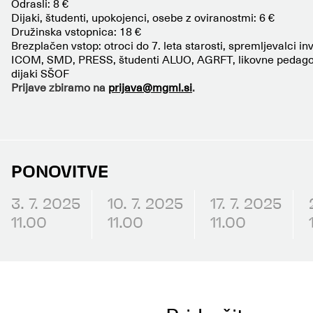
Odrasli: 8 €
Dijaki, študenti, upokojenci, osebe z oviranostmi: 6 €
Družinska vstopnica: 18 €
Brezplačen vstop: otroci do 7. leta starosti, spremljevalci inva
ICOM, SMD, PRESS, študenti ALUO, AGRFT, likovne pedag
dijaki SŠOF
Prijave zbiramo na
prijava@mgml.si
.
PONOVITVE
3. 7. 2025
10. 7. 2025
17. 7. 2025
11.00
11.00
11.00