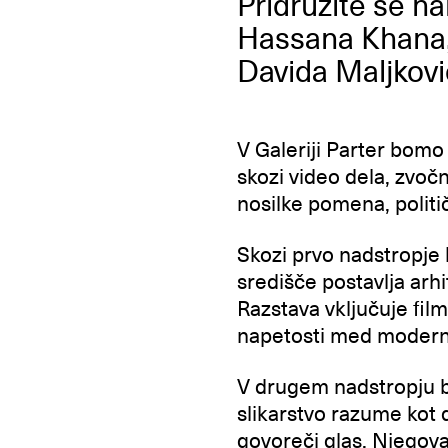
Pridružite se 
Hassana Khana
Davida Maljkovi
V Galeriji Parter bomo
skozi video dela, zvoč
nosilke pomena, politi
Skozi prvo nadstropje
središče postavlja arh
Razstava vključuje fil
napetosti med moderni
V drugem nadstropju b
slikarstvo razume kot d
govoreči glas. Njegova