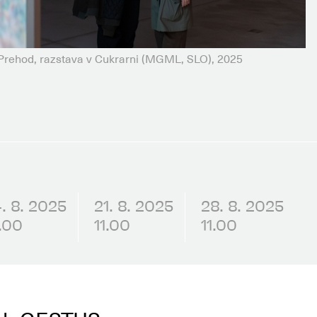
ehod, razstava v Cukrarni (MGML, SLO), 2025
4. 8. 2025
21. 8. 2025
28. 8. 2025
1.00
11.00
11.00