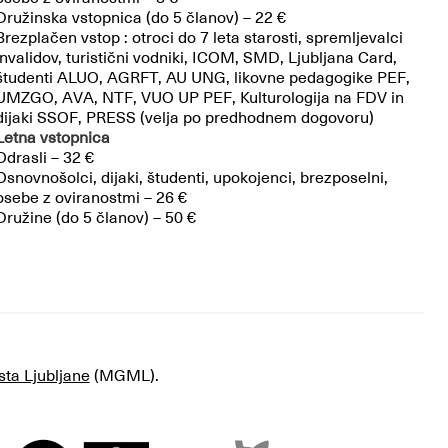
Družinska vstopnica (do 5 članov) – 22 €
Brezplačen vstop : otroci do 7 leta starosti, spremljevalci
invalidov, turistični vodniki, ICOM, SMD, Ljubljana Card,
študenti ALUO, AGRFT, AU UNG, likovne pedagogike PEF,
UMZGO, AVA, NTF, VUO UP PEF, Kulturologija na FDV in
dijaki SSOF, PRESS (velja po predhodnem dogovoru)
Letna vstopnica
Odrasli – 32 €
Osnovnošolci, dijaki, študenti, upokojenci, brezposelni,
osebe z oviranostmi – 26 €
Družine (do 5 članov) – 50 €
sta Ljubljane
(MGML).