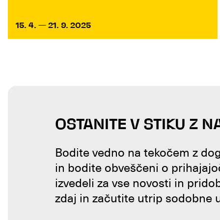
15. 4. — 21. 9. 2025
OSTANITE V STIKU Z N
Bodite vedno na tekočem z doga
in bodite obveščeni o prihajajo
izvedeli za vse novosti in prido
zdaj in začutite utrip sodobne 