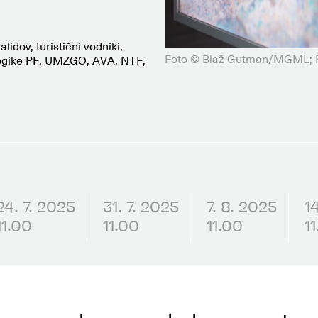
lidov, turistični vodniki,
Foto © Blaž Gutman/MGML; Pr
ogike PF, UMZGO, AVA, NTF,
24. 7. 2025
31. 7. 2025
7. 8. 2025
1
11.00
11.00
11.00
1