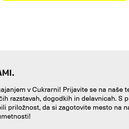
AMI.
janjem v Cukrarni! Prijavite se na naše 
čih razstavah, dogodkih in delavnicah. S 
bili priložnost, da si zagotovite mesto na n
umetnosti!