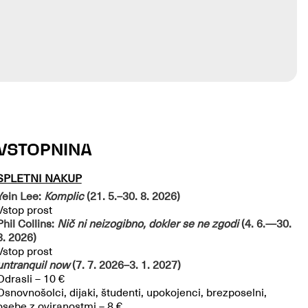
VSTOPNINA
SPLETNI NAKUP
Yein Lee:
Komplic
(21. 5.–30. 8. 2026)
Vstop prost
Phil Collins:
Nič ni neizogibno, dokler se ne zgodi
(4. 6.—30.
8. 2026)
Vstop prost
untranquil now
(7. 7. 2026–3. 1. 2027)
Odrasli – 10 €
Osnovnošolci, dijaki, študenti, upokojenci, brezposelni,
osebe z oviranostmi – 8 €