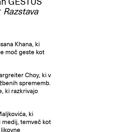
vah GESTUS
r
Razstava
ssana Khana, ki
uje moč geste kot
greiter Choy, ki v
družbenih sprememb.
 ki razkrivajo
ljkovića, ki
i medij, temveč kot
 likovne