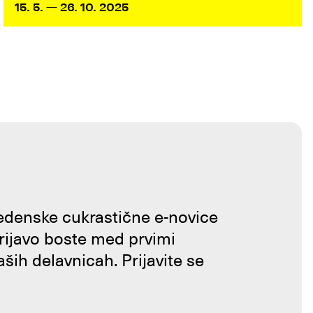
15. 5. — 26. 10. 2025
tedenske cukrastične e-novice
prijavo boste med prvimi
aših delavnicah. Prijavite se