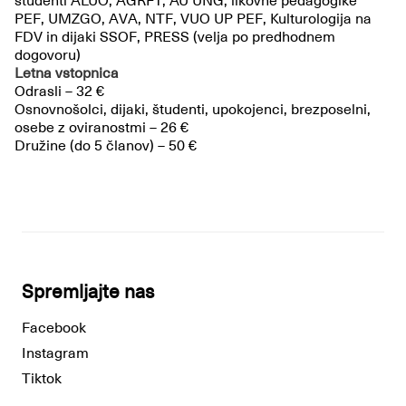
študenti ALUO, AGRFT, AU UNG, likovne pedagogike
PEF, UMZGO, AVA, NTF, VUO UP PEF, Kulturologija na
FDV in dijaki SSOF, PRESS (velja po predhodnem
dogovoru)
Letna vstopnica
Odrasli – 32 €
Osnovnošolci, dijaki, študenti, upokojenci, brezposelni,
osebe z oviranostmi – 26 €
Družine (do 5 članov) – 50 €
Spremljajte nas
Facebook
Instagram
Tiktok