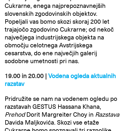
Cukrarne, enega najprepoznavnejših
slovenskih zgodovinskih objektov.
Popeljali vas bomo skozi skoraj 200 let
trajajočo zgodovino Cukrarne; od nekoč
največjega industrijskega objekta na
območju celotnega Avstrijskega
cesarstva, do ene največjih galerij
sodobne umetnosti pri nas.
19.00 in 20.00 |
Vodena ogleda aktualnih
razstav
Pridružite se nam na vodenem ogledu po
razstavah GESTUS Hassana Khana,
Prehod
Dorit Margreiter Choy in
Razstava
Davida Maljkovića. Skozi vse etaže
Cukrarne bomo spoznavali tri raznolike