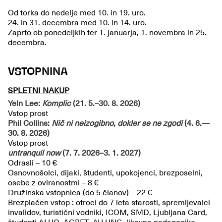
Od torka do nedelje med 10. in 19. uro.
24. in 31. decembra med 10. in 14. uro.
Zaprto ob ponedeljkih ter 1. januarja, 1. novembra in 25.
decembra.
VSTOPNINA
SPLETNI NAKUP
Yein Lee:
Komplic
(21. 5.–30. 8. 2026)
Vstop prost
Phil Collins:
Nič ni neizogibno, dokler se ne zgodi
(4. 6.—
30. 8. 2026)
Vstop prost
untranquil now
(7. 7. 2026–3. 1. 2027)
Odrasli – 10 €
Osnovnošolci, dijaki, študenti, upokojenci, brezposelni,
osebe z oviranostmi – 8 €
Družinska vstopnica (do 5 članov) – 22 €
Brezplačen vstop : otroci do 7 leta starosti, spremljevalci
invalidov, turistični vodniki, ICOM, SMD, Ljubljana Card,