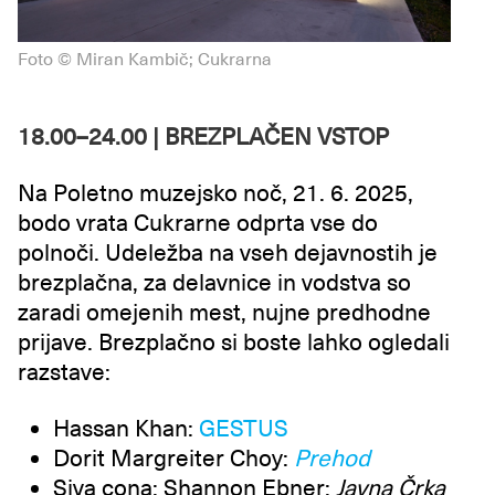
Foto © Miran Kambič; Cukrarna
18.00–24.00 | BREZPLAČEN VSTOP
Na Poletno muzejsko noč, 21. 6. 2025,
bodo vrata Cukrarne odprta vse do
polnoči. Udeležba na vseh dejavnostih je
brezplačna, za delavnice in vodstva so
zaradi omejenih mest, nujne predhodne
prijave. Brezplačno si boste lahko ogledali
razstave:
Hassan Khan:
GESTUS
Dorit Margreiter Choy:
Prehod
Siva cona; Shannon Ebner:
Javna Črka