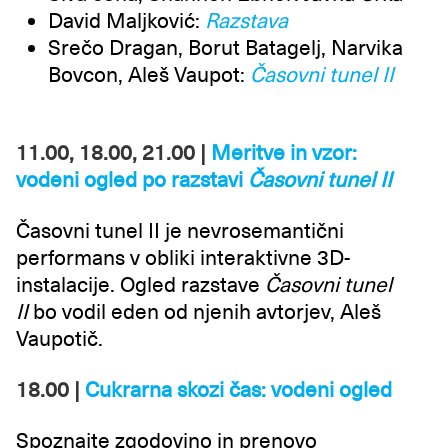
David Maljković:
Razstava
Srečo Dragan, Borut Batagelj, Narvika
Bovcon, Aleš Vaupot:
Časovni tunel II
11.00, 18.00, 21.00 |
Meritve in vzor:
vodeni ogled po razstavi
Časovni tunel II
Časovni tunel II je nevrosemantični
performans v obliki interaktivne 3D-
instalacije. Ogled razstave
Časovni tunel
II
bo vodil eden od njenih avtorjev, Aleš
Vaupotič.
18.00 |
Cukrarna skozi čas: vodeni ogled
Spoznajte zgodovino in prenovo