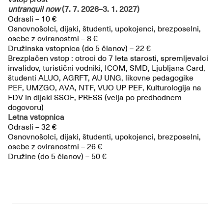
untranquil now
(7. 7. 2026–3. 1. 2027)
Odrasli – 10 €
Osnovnošolci, dijaki, študenti, upokojenci, brezposelni,
osebe z oviranostmi – 8 €
Družinska vstopnica (do 5 članov) – 22 €
Brezplačen vstop : otroci do 7 leta starosti, spremljevalci
invalidov, turistični vodniki, ICOM, SMD, Ljubljana Card,
študenti ALUO, AGRFT, AU UNG, likovne pedagogike
PEF, UMZGO, AVA, NTF, VUO UP PEF, Kulturologija na
FDV in dijaki SSOF, PRESS (velja po predhodnem
dogovoru)
Letna vstopnica
Odrasli – 32 €
Osnovnošolci, dijaki, študenti, upokojenci, brezposelni,
osebe z oviranostmi – 26 €
Družine (do 5 članov) – 50 €