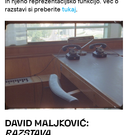
in njeno reprezentacijsko funkcijo. Več o
razstavi si preberite
tukaj
.
DAVID MALJKOVIĆ:
RAZSTAVA