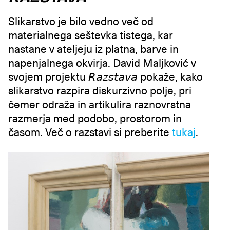
Slikarstvo je bilo vedno več od
materialnega seštevka tistega, kar
nastane v ateljeju iz platna, barve in
napenjalnega okvirja. David Maljković v
svojem projektu 𝘙𝘢𝘻𝘴𝘵𝘢𝘷𝘢 pokaže, kako
slikarstvo razpira diskurzivno polje, pri
čemer odraža in artikulira raznovrstna
razmerja med podobo, prostorom in
časom. Več o razstavi si preberite
tukaj
.