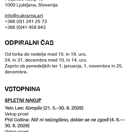
1000 Ljubljana, Slovenija
info@cukrarna.art
+386 (0)1 241 25 73
+386 (0)41 458 843
ODPIRALNI ČAS
Od torka do nedelje med 10. in 19. uro.
24. in 31. decembra med 10. in 14. uro.
Zaprto ob ponedeljkih ter 1. januarja, 1. novembra in 25.
decembra.
VSTOPNINA
SPLETNI NAKUP
Yein Lee:
Komplic
(21. 5.–30. 8. 2026)
Vstop prost
Phil Collins:
Nič ni neizogibno, dokler se ne zgodi
(4. 6.—
30. 8. 2026)
Vstop prost