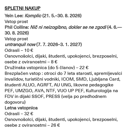
SPLETNI NAKUP
Yein Lee:
Komplic
(21. 5.–30. 8. 2026)
Vstop prost
Phil Collins:
Nič ni neizogibno, dokler se ne zgodi
(4. 6.—
30. 8. 2026)
Vstop prost
untranquil now
(7. 7. 2026–3. 1. 2027)
Odrasli – 10 €
Osnovnošolci, dijaki, študenti, upokojenci, brezposelni,
osebe z oviranostmi – 8 €
Družinska vstopnica (do 5 članov) – 22 €
Brezplačen vstop : otroci do 7 leta starosti, spremljevalci
invalidov, turistični vodniki, ICOM, SMD, Ljubljana Card,
študenti ALUO, AGRFT, AU UNG, likovne pedagogike
PEF, UMZGO, AVA, NTF, VUO UP PEF, Kulturologija na
FDV in dijaki SSOF, PRESS (velja po predhodnem
dogovoru)
Letna vstopnica
Odrasli – 32 €
Osnovnošolci, dijaki, študenti, upokojenci, brezposelni,
osebe z oviranostmi – 26 €