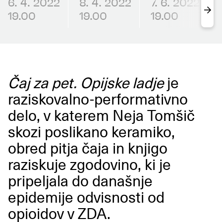
6. 4. 2022
8. 4. 2022
7. 6. 2022
19.00
19.00
19.00
Čaj za pet. Opijske ladje
je
raziskovalno-performativno
delo, v katerem Neja Tomšič
skozi poslikano keramiko,
obred pitja čaja in knjigo
raziskuje zgodovino, ki je
pripeljala do današnje
epidemije odvisnosti od
opioidov v ZDA.