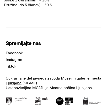
osebe z oviranostmi – 26 €
Družine (do 5 članov) – 50 €
Spremljajte nas
Facebook
Instagram
Tiktok
Cukrarna je del javnega zavoda
Muzej in galerije mesta
Ljubljane
(MGML).
Ustanoviteljica MGML je Mestna občina Ljubljana.