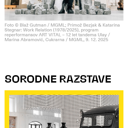
Foto © Blaž Gutman / MGML; Primož Bezjak & Katarina
Stegnar: Work Relation (1978/2025), program
reperformansov ART VITAL – 12 let tandema Ulay /
Marina Abramović, Cukrarna / MGML, 9. 12. 2025
SORODNE RAZSTAVE