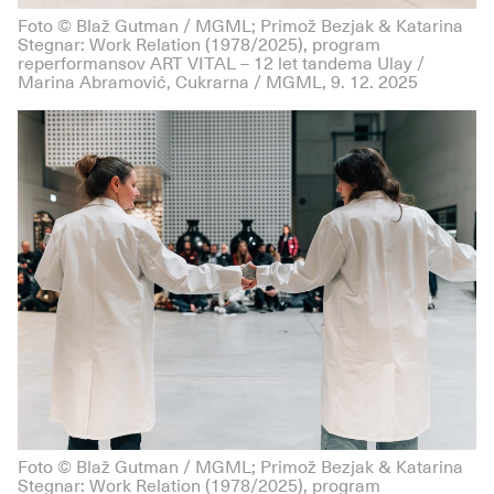
Foto © Blaž Gutman / MGML; Primož Bezjak & Katarina
Stegnar: Work Relation (1978/2025), program
reperformansov ART VITAL – 12 let tandema Ulay /
Marina Abramović, Cukrarna / MGML, 9. 12. 2025
Foto © Blaž Gutman / MGML; Primož Bezjak & Katarina
Stegnar: Work Relation (1978/2025), program