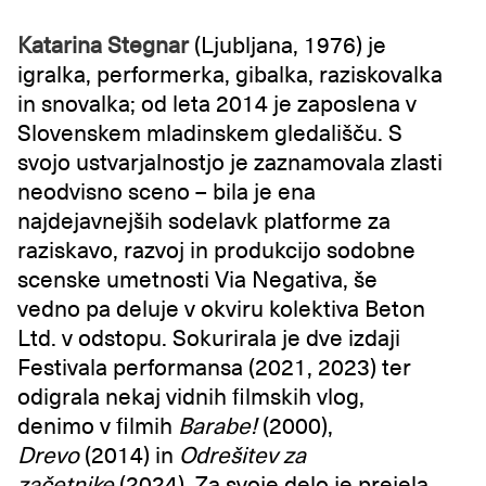
Katarina Stegnar
(Ljubljana, 1976) je
igralka, performerka, gibalka, raziskovalka
in snovalka; od leta 2014 je zaposlena v
Slovenskem mladinskem gledališču. S
svojo ustvarjalnostjo je zaznamovala zlasti
neodvisno sceno – bila je ena
najdejavnejših sodelavk platforme za
raziskavo, razvoj in produkcijo sodobne
scenske umetnosti Via Negativa, še
vedno pa deluje v okviru kolektiva Beton
Ltd. v odstopu. Sokurirala je dve izdaji
Festivala performansa (2021, 2023) ter
odigrala nekaj vidnih filmskih vlog,
denimo v filmih
Barabe!
(2000),
Drevo
(2014) in
Odrešitev za
začetnike
(2024). Za svoje delo je prejela