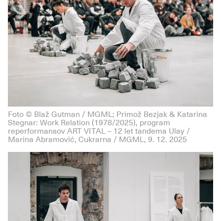
Foto © Blaž Gutman / MGML; Primož Bezjak & Katarina
Stegnar: Work Relation (1978/2025), program
reperformansov ART VITAL – 12 let tandema Ulay /
Marina Abramović, Cukrarna / MGML, 9. 12. 2025