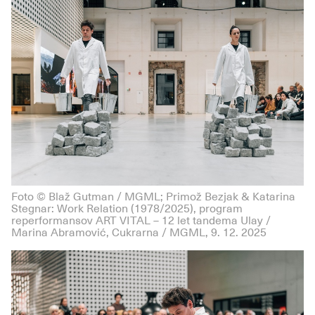
Foto © Blaž Gutman / MGML; Primož Bezjak & Katarina
Stegnar: Work Relation (1978/2025), program
reperformansov ART VITAL – 12 let tandema Ulay /
Marina Abramović, Cukrarna / MGML, 9. 12. 2025