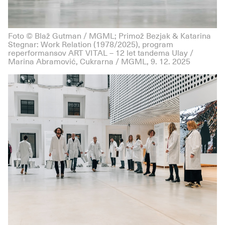
Foto © Blaž Gutman / MGML; Primož Bezjak & Katarina
Stegnar: Work Relation (1978/2025), program
reperformansov ART VITAL – 12 let tandema Ulay /
Marina Abramović, Cukrarna / MGML, 9. 12. 2025