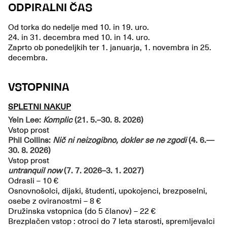
ODPIRALNI ČAS
Od torka do nedelje med 10. in 19. uro.
24. in 31. decembra med 10. in 14. uro.
Zaprto ob ponedeljkih ter 1. januarja, 1. novembra in 25.
decembra.
VSTOPNINA
SPLETNI NAKUP
Yein Lee:
Komplic
(21. 5.–30. 8. 2026)
Vstop prost
Phil Collins:
Nič ni neizogibno, dokler se ne zgodi
(4. 6.—
30. 8. 2026)
Vstop prost
untranquil now
(7. 7. 2026–3. 1. 2027)
Odrasli – 10 €
Osnovnošolci, dijaki, študenti, upokojenci, brezposelni,
osebe z oviranostmi – 8 €
Družinska vstopnica (do 5 članov) – 22 €
Brezplačen vstop : otroci do 7 leta starosti, spremljevalci