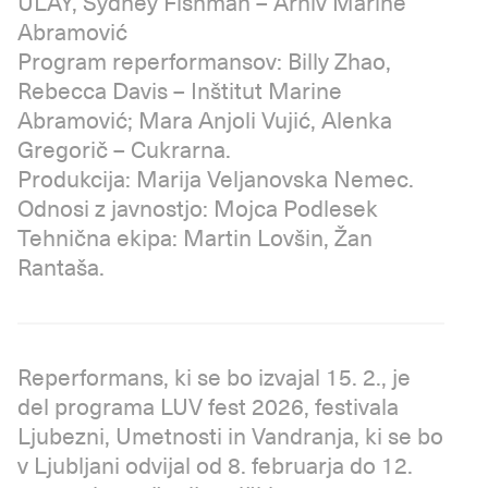
ULAY, Sydney Fishman – Arhiv Marine
Abramović
Program reperformansov: Billy Zhao,
Rebecca Davis – Inštitut Marine
Abramović; Mara Anjoli Vujić, Alenka
Gregorič – Cukrarna.
Produkcija: Marija Veljanovska Nemec.
Odnosi z javnostjo: Mojca Podlesek
Tehnična ekipa: Martin Lovšin, Žan
Rantaša.
Reperformans, ki se bo izvajal 15. 2., je
del programa LUV fest 2026, festivala
Ljubezni, Umetnosti in Vandranja, ki se bo
v Ljubljani odvijal od 8. februarja do 12.