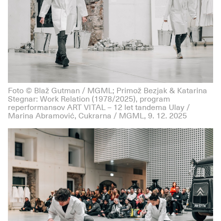
Foto © Blaž Gutman / MGML; Primož Bezjak & Katarina
Stegnar: Work Relation (1978/2025), program
reperformansov ART VITAL – 12 let tandema Ulay /
Marina Abramović, Cukrarna / MGML, 9. 12. 2025