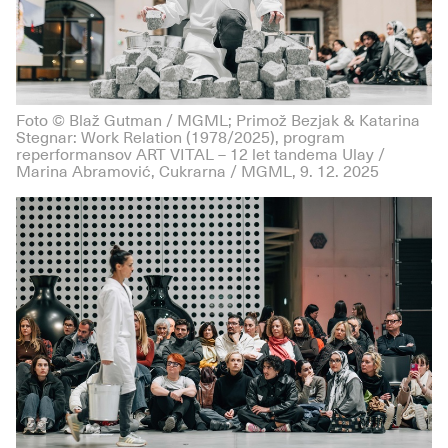
Foto © Blaž Gutman / MGML; Primož Bezjak & Katarina
Stegnar: Work Relation (1978/2025), program
reperformansov ART VITAL – 12 let tandema Ulay /
Marina Abramović, Cukrarna / MGML, 9. 12. 2025