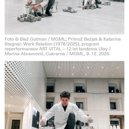
Foto © Blaž Gutman / MGML; Primož Bezjak & Katarina
Stegnar: Work Relation (1978/2025), program
reperformansov ART VITAL – 12 let tandema Ulay /
Marina Abramović, Cukrarna / MGML, 9. 12. 2025