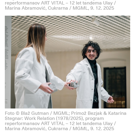
reperformansov ART VITAL – 12 let tandema Ulay /
Marina Abramović, Cukrarna / MGML, 9. 12. 2025
Foto © Blaž Gutman / MGML; Primož Bezjak & Katarina
Stegnar: Work Relation (1978/2025), program
reperformansov ART VITAL – 12 let tandema Ulay /
Marina Abramović, Cukrarna / MGML, 9. 12. 2025