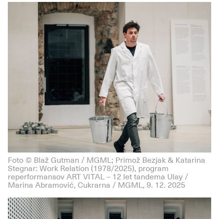
Foto © Blaž Gutman / MGML; Primož Bezjak & Katarina
Stegnar: Work Relation (1978/2025), program
reperformansov ART VITAL – 12 let tandema Ulay /
Marina Abramović, Cukrarna / MGML, 9. 12. 2025