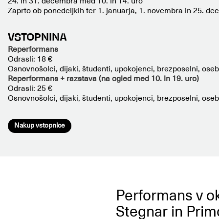
24. in 31. decembra med 10. in 14. uro
Zaprto ob ponedeljkih ter 1. januarja, 1. novembra in 25. d
VSTOPNINA
Reperformans
Odrasli: 18 €
Osnovnošolci, dijaki, študenti, upokojenci, brezposelni, ose
Reperformans + razstava (na ogled med 10. in 19. uro)
Odrasli: 25 €
Osnovnošolci, dijaki, študenti, upokojenci, brezposelni, ose
Nakup vstopnice
Performans v ok
Stegnar in Prim