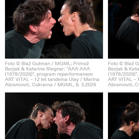
Foto © Blaž Gutman / MGML; Primož
Foto © Blaž 
Bezjak & Katarina Stegnar: "AAA-AAA
Bezjak & Kat
(1978/2026)", program reperformansov
(1978/2026)"
ART VITAL – 12 let tandema Ulay / Marina
ART VITAL – 1
Abramović, Cukrarna / MGML, 8. 3.2026
Abramović, C