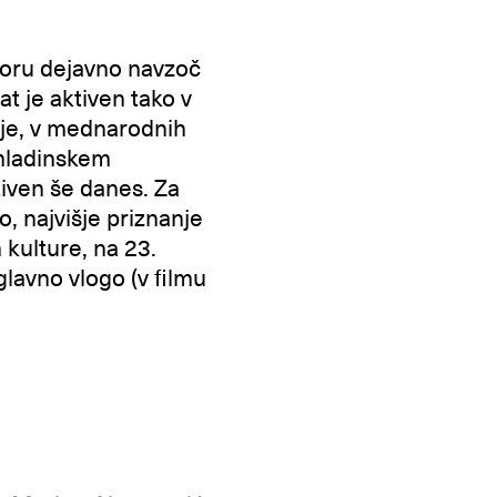
storu dejavno navzoč
at je aktiven tako v
cije, v mednarodnih
 mladinskem
tiven še danes. Za
, najvišje priznanje
 kulture, na 23.
glavno vlogo (v filmu