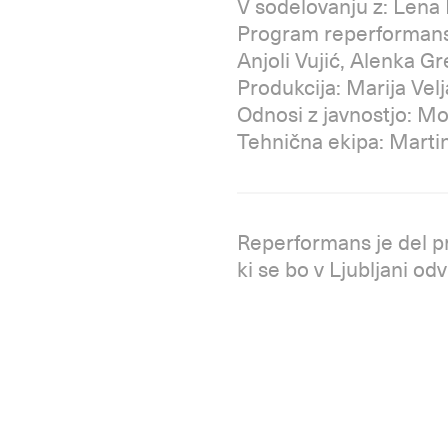
V sodelovanju z: Lena
Program reperformanso
Anjoli Vujić, Alenka G
Produkcija: Marija Ve
Odnosi z javnostjo: M
Tehnična ekipa: Martin
Reperformans je del pr
ki se bo v Ljubljani odv