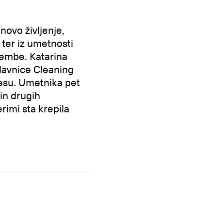
ovo življenje,
 ter iz umetnosti
membe. Katarina
elavnice Cleaning
iesu. Umetnika pet
 in drugih
erimi sta krepila