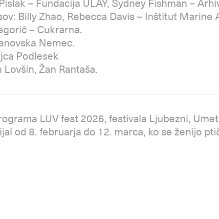
 Pislak – Fundacija ULAY, Sydney Fishman – Arh
v: Billy Zhao, Rebecca Davis – Inštitut Marine
regorič – Cukrarna.
ljanovska Nemec.
ojca Podlesek
 Lovšin, Žan Rantaša.
ograma LUV fest 2026, festivala Ljubezni, Umetn
ijal od 8. februarja do 12. marca, ko se ženijo pti