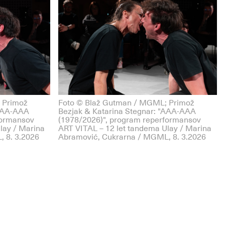
 Primož
Foto © Blaž Gutman / MGML; Primož
"AAA-AAA
Bezjak & Katarina Stegnar: "AAA-AAA
formansov
(1978/2026)", program reperformansov
lay / Marina
ART VITAL – 12 let tandema Ulay / Marina
 8. 3.2026
Abramović, Cukrarna / MGML, 8. 3.2026