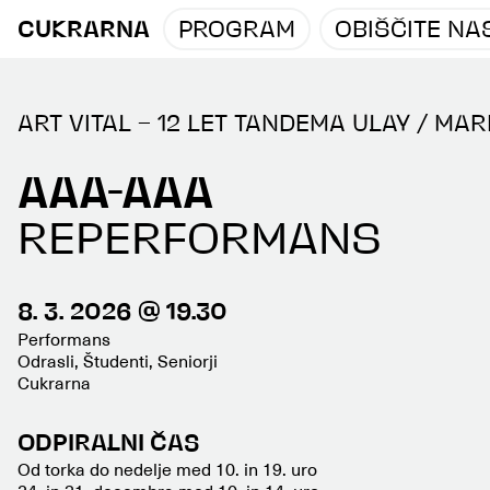
CUKRARNA
PROGRAM
OBIŠČITE NA
ART VITAL – 12 LET TANDEMA ULAY / MA
AAA-AAA
REPERFORMANS
8. 3. 2026 @ 19.30
Performans
Odrasli, Študenti, Seniorji
Cukrarna
ODPIRALNI ČAS
Od torka do nedelje med 10. in 19. uro