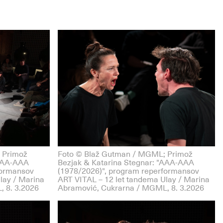
 Primož
Foto © Blaž Gutman / MGML; Primož
"AAA-AAA
Bezjak & Katarina Stegnar: "AAA-AAA
formansov
(1978/2026)", program reperformansov
lay / Marina
ART VITAL – 12 let tandema Ulay / Marina
 8. 3.2026
Abramović, Cukrarna / MGML, 8. 3.2026