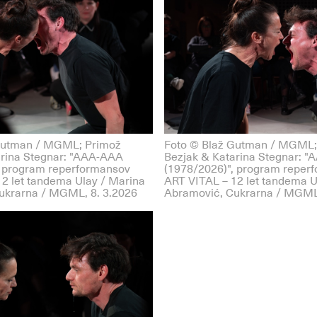
Gutman / MGML; Primož
Foto © Blaž Gutman / MGML;
arina Stegnar: "AAA-AAA
Bezjak & Katarina Stegnar: 
, program reperformansov
(1978/2026)", program reper
2 let tandema Ulay / Marina
ART VITAL – 12 let tandema U
ukrarna / MGML, 8. 3.2026
Abramović, Cukrarna / MGML,