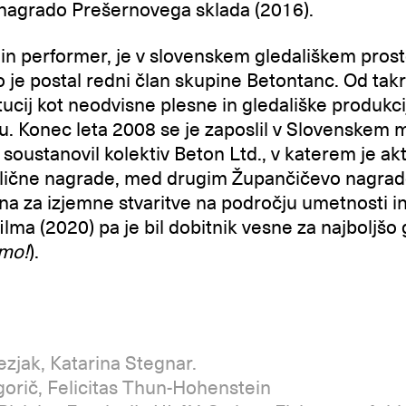
nagrado Prešernovega sklada (2016).
c in performer, je v slovenskem gledališkem pro
o je postal redni član skupine Betontanc. Od takr
titucij kot neodvisne plesne in gledališke produk
mu. Konec leta 2008 se je zaposlil v Slovenskem
 soustanovil kolektiv Beton Ltd., v katerem je ak
azlične nagrade, med drugim Župančičevo nagrado
a za izjemne stvaritve na področju umetnosti in
ilma (2020) pa je bil dobitnik vesne za najboljšo 
amo!
).
zjak, Katarina Stegnar.
gorič, Felicitas Thun-Hohenstein