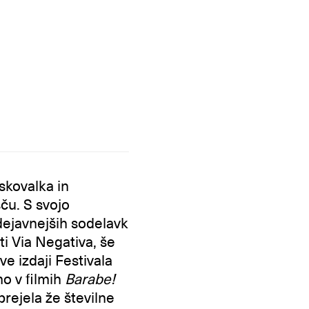
iskovalka in
ču. S svojo
jdejavnejših sodelavk
i Via Negativa, še
ve izdaji Festivala
mo v filmih
Barabe!
prejela že številne