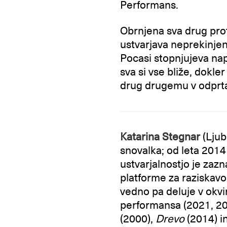
Performans.
Obrnjena sva drug pro
ustvarjava neprekinjen
Pocasi stopnjujeva na
sva si vse bliže, dokler
drug drugemu v odprta
Katarina Stegnar
(Ljub
snovalka; od leta 201
ustvarjalnostjo je zaz
platforme za raziskavo
vedno pa deluje v okvir
performansa (2021, 202
(2000),
Drevo
(2014) i