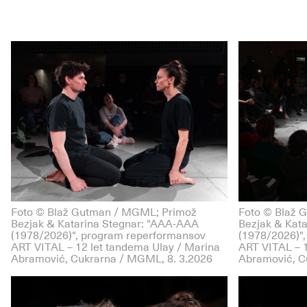
Foto © Blaž Gutman / MGML; Primož
Foto © Blaž 
Bezjak & Katarina Stegnar: "AAA-AAA
Bezjak & Kat
(1978/2026)", program reperformansov
(1978/2026)"
ART VITAL – 12 let tandema Ulay / Marina
ART VITAL – 1
Abramović, Cukrarna / MGML, 8. 3.2026
Abramović, C