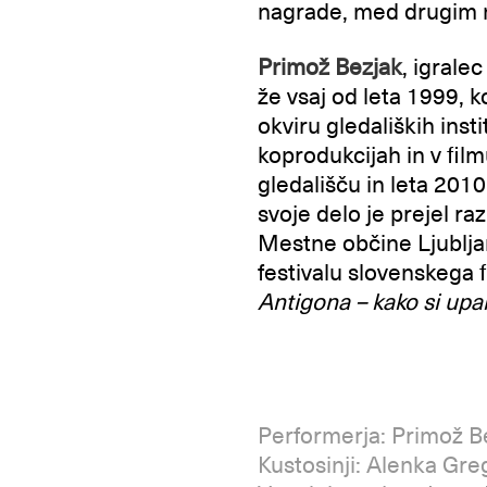
nagrade, med drugim 
Primož Bezjak
, igrale
že vsaj od leta 1999, k
okviru gledaliških ins
koprodukcijah in v fil
gledališču in leta 2010
svoje delo je prejel r
Mestne občine Ljubljan
festivalu slovenskega f
Antigona – kako si up
Performerja: Primož Be
Kustosinji: Alenka Gre