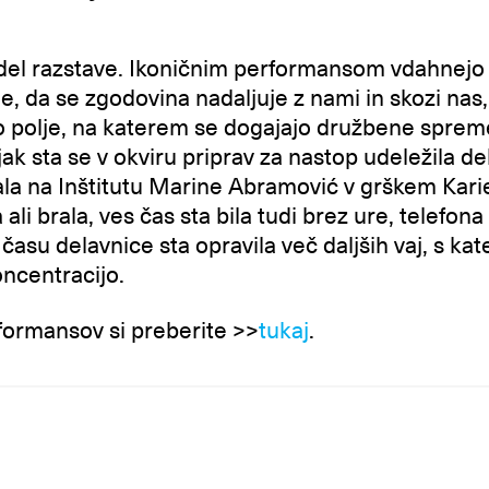
del razstave. Ikoničnim performansom vdahnejo n
e, da se zgodovina nadaljuje z nami in skozi nas,
o polje, na katerem se dogajajo družbene spre
ak sta se v okviru priprav za nastop udeležila d
kala na Inštitutu Marine Abramović v grškem Kar
a ali brala, ves čas sta bila tudi brez ure, telefona
času delavnice sta opravila več daljših vaj, s kat
koncentracijo.
ormansov si preberite >>
tukaj
.