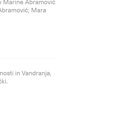
iv Marine Abramović
 Abramović; Mara
osti in Vandranja,
čki.