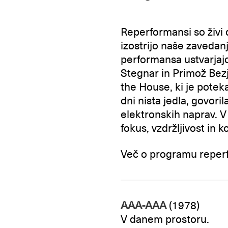
Reperformansi so živi 
izostrijo naše zavedanj
performansa ustvarjaj
Stegnar in Primož Bezj
the House, ki je pote
dni nista jedla, govoril
elektronskih naprav. V 
fokus, vzdržljivost in 
Več o programu reperf
AAA-AAA
(1978)
V danem prostoru.