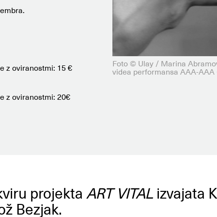
ecembra.
Foto © Ulay / Marina Abramov
be z oviranostmi: 15 €
videa performansa AAA-AAA (
be z oviranostmi: 20€
viru projekta
ART VITAL
izvajata 
ož Bezjak.