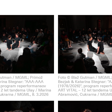
Gutman / MGML; Primož
Foto © Blaž Gutman / MGML;
arina Stegnar: "AAA-AAA
Bezjak & Katarina Stegnar: 
, program reperformansov
(1978/2026)", program reper
2 let tandema Ulay / Marina
ART VITAL – 12 let tandema U
ukrarna / MGML, 8. 3.2026
Abramović, Cukrarna / MGML,