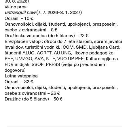
30. 8. 2026)
Vstop prost
untranquil now
(7. 7. 2026–3. 1. 2027)
Odrasli – 10 €
Osnovnošolci, dijaki, študenti, upokojenci, brezposelni,
osebe z oviranostmi – 8 €
Družinska vstopnica (do 5 članov) – 22 €
Brezplačen vstop : otroci do 7 leta starosti, spremljevalci
invalidov, turistični vodniki, ICOM, SMD, Ljubljana Card,
študenti ALUO, AGRFT, AU UNG, likovne pedagogike
PEF, UMZGO, AVA, NTF, VUO UP PEF, Kulturologija na
FDV in dijaki SSOF, PRESS (velja po predhodnem
dogovoru)
Letna vstopnica
Odrasli – 32 €
Osnovnošolci, dijaki, študenti, upokojenci, brezposelni,
osebe z oviranostmi – 26 €
Družine (do 5 članov) – 50 €