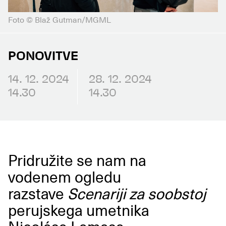
Foto © Blaž Gutman/MGML
PONOVITVE
14. 12. 2024
28. 12. 2024
14.30
14.30
Pridružite se nam na
vodenem ogledu
razstave
Scenariji za soobstoj
perujskega umetnika