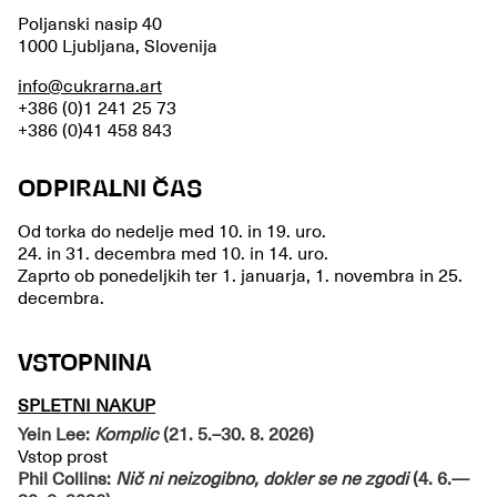
Poljanski nasip 40
1000 Ljubljana, Slovenija
info@cukrarna.art
+386 (0)1 241 25 73
+386 (0)41 458 843
ODPIRALNI ČAS
Od torka do nedelje med 10. in 19. uro.
24. in 31. decembra med 10. in 14. uro.
Zaprto ob ponedeljkih ter 1. januarja, 1. novembra in 25.
decembra.
VSTOPNINA
SPLETNI NAKUP
Yein Lee:
Komplic
(21. 5.–30. 8. 2026)
Vstop prost
Phil Collins:
Nič ni neizogibno, dokler se ne zgodi
(4. 6.—