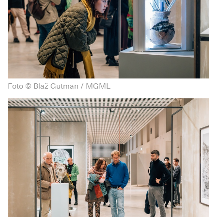
Foto © Blaž Gutman / MGML