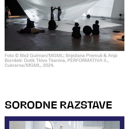
Foto © Blaž Gutman/MGML; Snježana Premuš & Anja
Bornšek: Dotik Tkivo Tkanina, PERFORMATIVA II.,
Cukrarna/MGML, 2024.
SORODNE RAZSTAVE