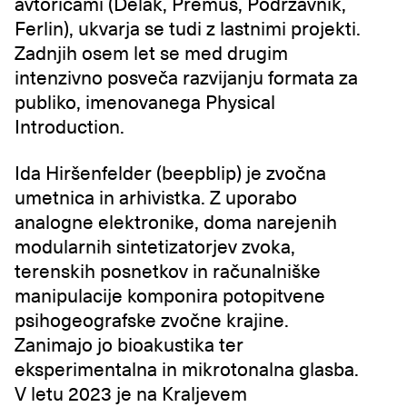
avtoricami (Delak, Premuš, Podrzavnik,
Ferlin), ukvarja se tudi z lastnimi projekti.
Zadnjih osem let se med drugim
intenzivno posveča razvijanju formata za
publiko, imenovanega Physical
Introduction.
Ida Hiršenfelder (beepblip) je zvočna
umetnica in arhivistka. Z uporabo
analogne elektronike, doma narejenih
modularnih sintetizatorjev zvoka,
terenskih posnetkov in računalniške
manipulacije komponira potopitvene
psihogeografske zvočne krajine.
Zanimajo jo bioakustika ter
eksperimentalna in mikrotonalna glasba.
V letu 2023 je na Kraljevem