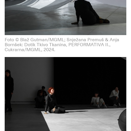
Foto © Blaž Gutman/MGML; Snježana Premuš & Anja
Bornšek: Dotik Tkivo Tkanina, PERFORMATIVA II.,
Cukrarna/MGML, 2024.