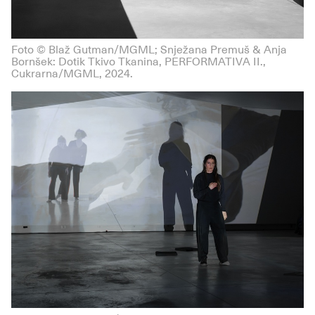
Foto © Blaž Gutman/MGML; Snježana Premuš & Anja
Bornšek: Dotik Tkivo Tkanina, PERFORMATIVA II.,
Cukrarna/MGML, 2024.