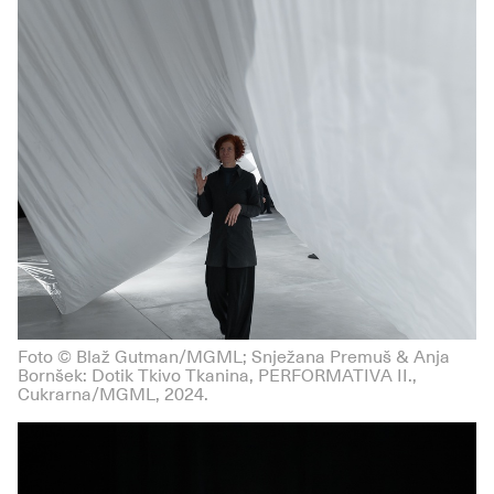
Foto © Blaž Gutman/MGML; Snježana Premuš & Anja
Bornšek: Dotik Tkivo Tkanina, PERFORMATIVA II.,
Cukrarna/MGML, 2024.