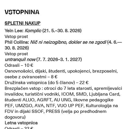
VSTOPNINA
SPLETNI NAKUP
Yein Lee:
Komplic
(21. 5.–30. 8. 2026)
Vstop prost
Phil Collins:
Nič ni neizogibno, dokler se ne zgodi
(4. 6.—
30. 8. 2026)
Vstop prost
untranquil now
(7. 7. 2026–3. 1. 2027)
Odrasli – 10 €
Osnovnošolci, dijaki, študenti, upokojenci, brezposelni,
osebe z oviranostmi – 8 €
Družinska vstopnica (do 5 članov) – 22 €
Brezplačen vstop : otroci do 7 leta starosti, spremljevalci
invalidov, turistični vodniki, ICOM, SMD, Ljubljana Card,
študenti ALUO, AGRFT, AU UNG, likovne pedagogike
PEF, UMZGO, AVA, NTF, VUO UP PEF, Kulturologija na
FDV in dijaki SSOF, PRESS (velja po predhodnem
dogovoru)
Letna vstopnica
Odrasli – 32 €