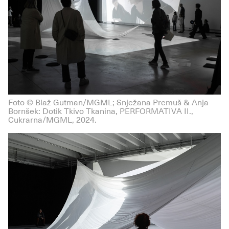
Foto © Blaž Gutman/MGML; Snježana Premuš & Anja
Bornšek: Dotik Tkivo Tkanina, PERFORMATIVA II.,
Cukrarna/MGML, 2024.