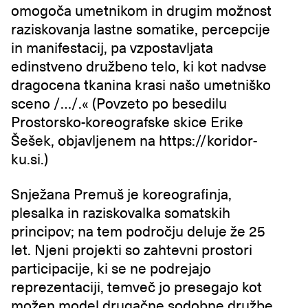
omogoča umetnikom in drugim možnost
raziskovanja lastne somatike, percepcije
in manifestacij, pa vzpostavljata
edinstveno družbeno telo, ki kot nadvse
dragocena tkanina krasi našo umetniško
sceno /…/.« (Povzeto po besedilu
Prostorsko-koreografske skice Erike
Šešek, objavljenem na https://koridor-
ku.si.)
Snježana Premuš je koreografinja,
plesalka in raziskovalka somatskih
principov; na tem področju deluje že 25
let. Njeni projekti so zahtevni prostori
participacije, ki se ne podrejajo
reprezentaciji, temveč jo presegajo kot
možen model drugačne sodobne družbe.