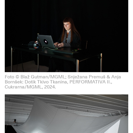
Foto © Blaž Gutman/MGML; Snježana Premuš & Anja
Bornšek: Dotik Tkivo Tkanina, PERFORMATIVA II.,
Cukrarna/MGML, 2024.