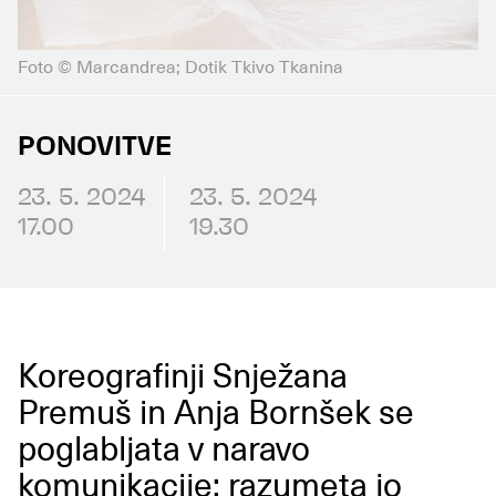
Foto © Marcandrea; Dotik Tkivo Tkanina
PONOVITVE
23. 5. 2024
23. 5. 2024
17.00
19.30
Koreografinji Snježana
Premuš in Anja Bornšek se
poglabljata v naravo
komunikacije: razumeta jo