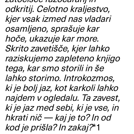
odkritij. Celotno kraljestvo,
kjer vsak izmed nas vladari
osamljeno, sprašuje kar
hoče, ukazuje kar more.
Skrito zavetišče, kjer lahko
raziskujemo zapleteno knjigo
tega, kar smo storili in še
lahko storimo. Introkozmos,
ki je bolj jaz, kot karkoli lahko
najdem v ogledalu. Ta zavest,
ki je jaz med sebi, ki je vse, in
hkrati nič — kaj je to? In od
kod je prišla? In zakaj?
*1