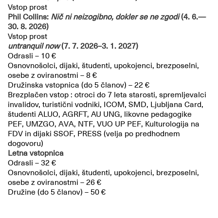
Vstop prost
Phil Collins:
Nič ni neizogibno, dokler se ne zgodi
(4. 6.—
30. 8. 2026)
Vstop prost
untranquil now
(7. 7. 2026–3. 1. 2027)
Odrasli – 10 €
Osnovnošolci, dijaki, študenti, upokojenci, brezposelni,
osebe z oviranostmi – 8 €
Družinska vstopnica (do 5 članov) – 22 €
Brezplačen vstop : otroci do 7 leta starosti, spremljevalci
invalidov, turistični vodniki, ICOM, SMD, Ljubljana Card,
študenti ALUO, AGRFT, AU UNG, likovne pedagogike
PEF, UMZGO, AVA, NTF, VUO UP PEF, Kulturologija na
FDV in dijaki SSOF, PRESS (velja po predhodnem
dogovoru)
Letna vstopnica
Odrasli – 32 €
Osnovnošolci, dijaki, študenti, upokojenci, brezposelni,
osebe z oviranostmi – 26 €
Družine (do 5 članov) – 50 €