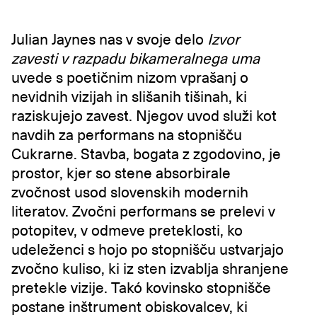
Julian Jaynes nas v svoje delo
Izvor
zavesti v razpadu bikameralnega uma
uvede s poetičnim nizom vprašanj o
nevidnih vizijah in slišanih tišinah, ki
raziskujejo zavest. Njegov uvod služi kot
navdih za performans na stopnišču
Cukrarne. Stavba, bogata z zgodovino, je
prostor, kjer so stene absorbirale
zvočnost usod slovenskih modernih
literatov. Zvočni performans se prelevi v
potopitev, v odmeve preteklosti, ko
udeleženci s hojo po stopnišču ustvarjajo
zvočno kuliso, ki iz sten izvablja shranjene
pretekle vizije. Takó kovinsko stopnišče
postane inštrument obiskovalcev, ki