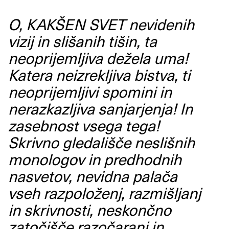
O, KAKŠEN SVET nevidenih
vizij in slišanih tišin, ta
neoprijemljiva dežela uma!
Katera neizrekljiva bistva, ti
neoprijemljivi spomini in
nerazkazljiva sanjarjenja! In
zasebnost vsega tega!
Skrivno gledališče neslišnih
monologov in predhodnih
nasvetov, nevidna palača
vseh razpoloženj, razmišljanj
in skrivnosti, neskončno
zatočišče razočaranj in