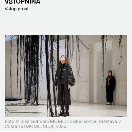
VSTOPNINA
Vstop prost.
Foto © Blaž Gutman/MGML; Fosilno sonce, razstava v
Cukrarni (MGML, SLO), 2025.