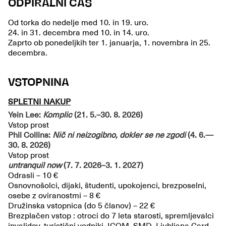
ODPIRALNI ČAS
Od torka do nedelje med 10. in 19. uro.
24. in 31. decembra med 10. in 14. uro.
Zaprto ob ponedeljkih ter 1. januarja, 1. novembra in 25.
decembra.
VSTOPNINA
SPLETNI NAKUP
Yein Lee:
Komplic
(21. 5.–30. 8. 2026)
Vstop prost
Phil Collins:
Nič ni neizogibno, dokler se ne zgodi
(4. 6.—
30. 8. 2026)
Vstop prost
untranquil now
(7. 7. 2026–3. 1. 2027)
Odrasli – 10 €
Osnovnošolci, dijaki, študenti, upokojenci, brezposelni,
osebe z oviranostmi – 8 €
Družinska vstopnica (do 5 članov) – 22 €
Brezplačen vstop : otroci do 7 leta starosti, spremljevalci
invalidov, turistični vodniki, ICOM, SMD, Ljubljana Card,