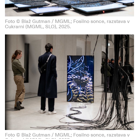
Foto © Blaž Gutman / MGML; Fosilno sonce, razstava v
Cukrarni (MGML, SLO), 2025.
Foto © Blaž Gutman / MGML; Fosilno sonce, razstava v