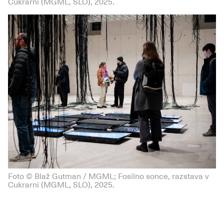
Cukrarni (MGML, SLO), 2025.
Foto © Blaž Gutman / MGML; Fosilno sonce, razstava v
Cukrarni (MGML, SLO), 2025.