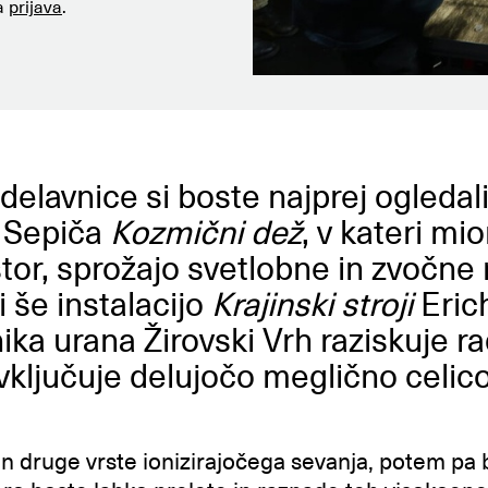
na
prijava
.
delavnice si boste najprej ogledal
a Sepiča
Kozmični dež
, v kateri mio
tor, sprožajo svetlobne in zvočne 
i še instalacijo
Krajinski stroji
Eric
ika urana Žirovski Vrh raziskuje r
 vključuje delujočo meglično celico
n druge vrste ionizirajočega sevanja, potem pa b