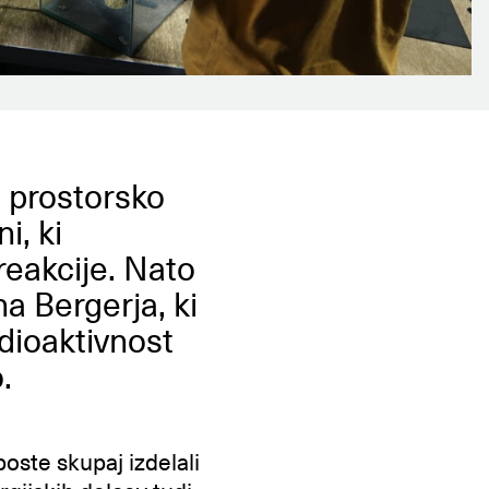
i prostorsko
ni, ki
reakcije. Nato
ha Bergerja, ki
adioaktivnost
.
oste skupaj izdelali