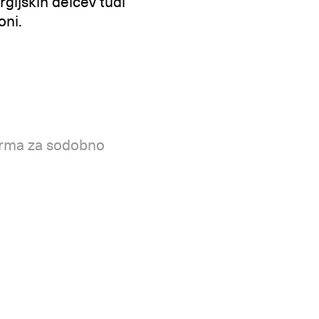
rgijskih delcev tudi
oni.
forma za sodobno