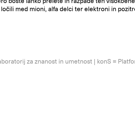
ero boste lahko prelete in razpade teh visokoene
 ločili med mioni, alfa delci ter elektroni in pozitr
laboratorij za znanost in umetnost | konS ≡ Plat
t