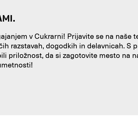
AMI.
janjem v Cukrarni! Prijavite se na naše 
čih razstavah, dogodkih in delavnicah. S 
bili priložnost, da si zagotovite mesto na n
umetnosti!