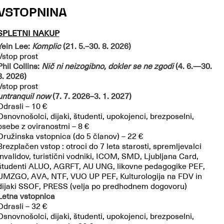
VSTOPNINA
SPLETNI NAKUP
Yein Lee:
Komplic
(21. 5.–30. 8. 2026)
Vstop prost
Phil Collins:
Nič ni neizogibno, dokler se ne zgodi
(4. 6.—30.
8. 2026)
Vstop prost
untranquil now
(7. 7. 2026–3. 1. 2027)
Odrasli – 10 €
Osnovnošolci, dijaki, študenti, upokojenci, brezposelni,
osebe z oviranostmi – 8 €
Družinska vstopnica (do 5 članov) – 22 €
Brezplačen vstop : otroci do 7 leta starosti, spremljevalci
invalidov, turistični vodniki, ICOM, SMD, Ljubljana Card,
študenti ALUO, AGRFT, AU UNG, likovne pedagogike PEF,
UMZGO, AVA, NTF, VUO UP PEF, Kulturologija na FDV in
dijaki SSOF, PRESS (velja po predhodnem dogovoru)
Letna vstopnica
Odrasli – 32 €
Osnovnošolci, dijaki, študenti, upokojenci, brezposelni,