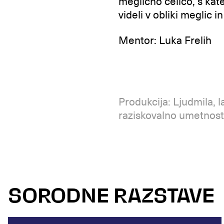
meglično celico, s kat
videli v obliki meglic in
Mentor: Luka Frelih
Produkcija: Ljudmila, 
raziskovalno umetnos
SORODNE RAZSTAVE