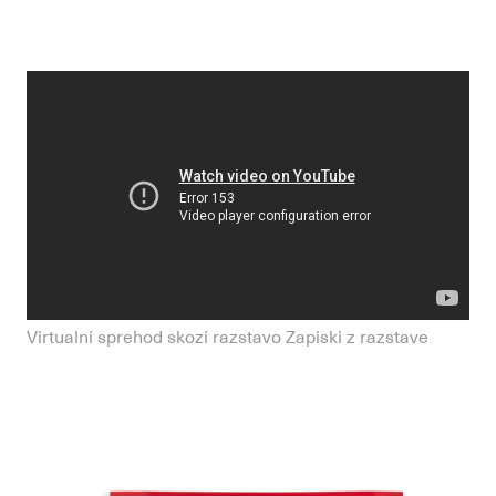
Virtualni sprehod skozi razstavo Zapiski z razstave