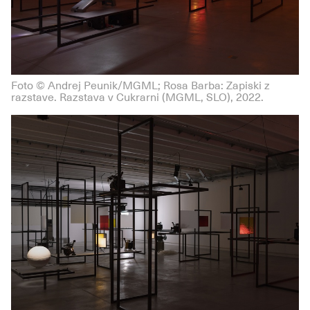
Foto © Andrej Peunik/MGML; Rosa Barba: Zapiski z
razstave. Razstava v Cukrarni (MGML, SLO), 2022.