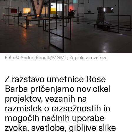
Foto © Andrej Peunik/MGML; Zapiski z razstave
Z razstavo umetnice Rose
Barba pričenjamo nov cikel
projektov, vezanih na
razmislek o razsežnostih in
mogočih načinih uporabe
zvoka, svetlobe, gibljive slike