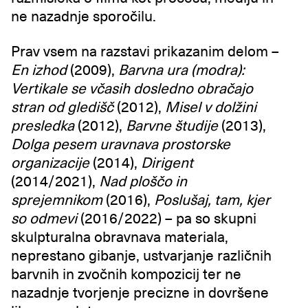
ne nazadnje sporočilu.
Prav vsem na razstavi prikazanim delom –
En izhod
(2009),
Barvna ura (modra):
Vertikale se včasih dosledno obračajo
stran od gledišč
(2012),
Misel v dolžini
presledka
(2012),
Barvne študije
(2013),
Dolga pesem uravnava prostorske
organizacije
(2014),
Dirigent
(2014/2021),
Nad ploščo in
sprejemnikom
(2016),
Poslušaj, tam, kjer
so odmevi
(2016/2022) – pa so skupni
skulpturalna obravnava materiala,
neprestano gibanje, ustvarjanje različnih
barvnih in zvočnih kompozicij ter ne
nazadnje tvorjenje precizne in dovršene