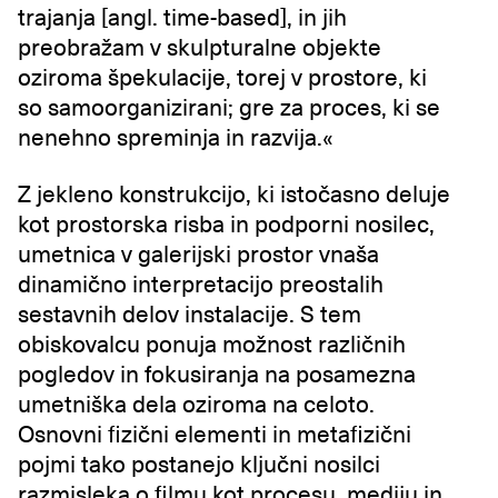
trajanja [angl. time-based], in jih
preobražam v skulpturalne objekte
oziroma špekulacije, torej v prostore, ki
so samoorganizirani; gre za proces, ki se
nenehno spreminja in razvija.«
Z jekleno konstrukcijo, ki istočasno deluje
kot prostorska risba in podporni nosilec,
umetnica v galerijski prostor vnaša
dinamično interpretacijo preostalih
sestavnih delov instalacije. S tem
obiskovalcu ponuja možnost različnih
pogledov in fokusiranja na posamezna
umetniška dela oziroma na celoto.
Osnovni fizični elementi in metafizični
pojmi tako postanejo ključni nosilci
razmisleka o filmu kot procesu, mediju in