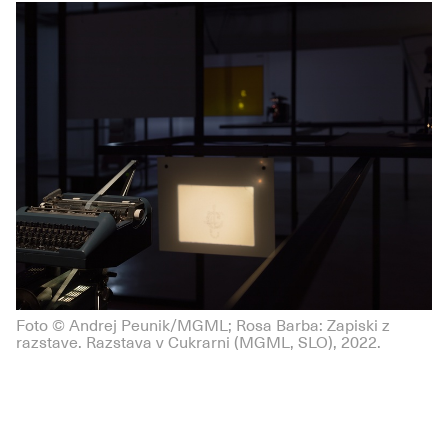
Foto © Andrej Peunik/MGML; Rosa Barba: Zapiski z
razstave. Razstava v Cukrarni (MGML, SLO), 2022.