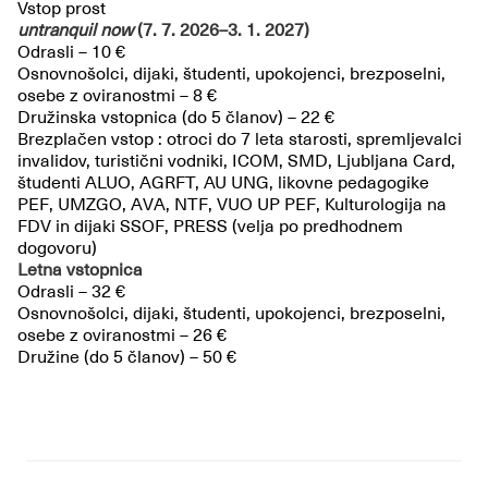
Vstop prost
untranquil now
(7. 7. 2026–3. 1. 2027)
Odrasli – 10 €
Osnovnošolci, dijaki, študenti, upokojenci, brezposelni,
osebe z oviranostmi – 8 €
Družinska vstopnica (do 5 članov) – 22 €
Brezplačen vstop : otroci do 7 leta starosti, spremljevalci
invalidov, turistični vodniki, ICOM, SMD, Ljubljana Card,
študenti ALUO, AGRFT, AU UNG, likovne pedagogike
PEF, UMZGO, AVA, NTF, VUO UP PEF, Kulturologija na
FDV in dijaki SSOF, PRESS (velja po predhodnem
dogovoru)
Letna vstopnica
Odrasli – 32 €
Osnovnošolci, dijaki, študenti, upokojenci, brezposelni,
osebe z oviranostmi – 26 €
Družine (do 5 članov) – 50 €