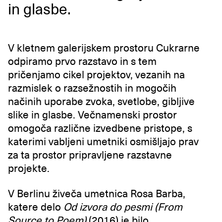
in glasbe.
V kletnem galerijskem prostoru Cukrarne
odpiramo prvo razstavo in s tem
pričenjamo cikel projektov, vezanih na
razmislek o razsežnostih in mogočih
načinih uporabe zvoka, svetlobe, gibljive
slike in glasbe. Večnamenski prostor
omogoča različne izvedbene pristope, s
katerimi vabljeni umetniki osmišljajo prav
za ta prostor pripravljene razstavne
projekte.
V Berlinu živeča umetnica Rosa Barba,
katere delo
Od izvora do pesmi (From
Source to Poem
)
(2016) je bilo