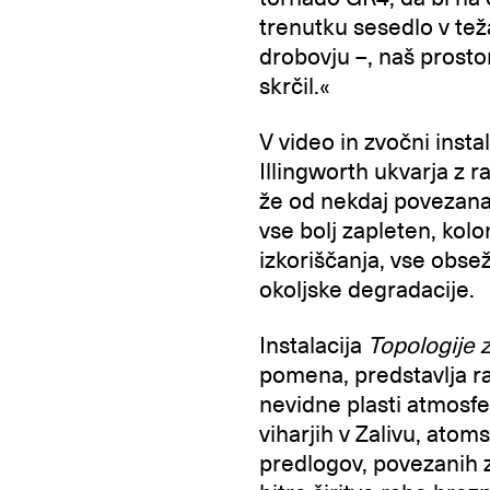
trenutku sesedlo v tež
drobovju –, naš prost
skrčil.«
V video in zvočni insta
Illingworth ukvarja z r
že od nekdaj povezana 
vse bolj zapleten, kol
izkoriščanja, vse obse
okoljske degradacije.
Instalacija
Topologije 
pomena, predstavlja ra
nevidne plasti atmosfe
viharjih v Zalivu, ato
predlogov, povezanih z