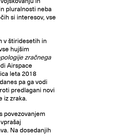
 vojskovanju in
in pluralnosti neba
čih si interesov, vse
n v štiridesetih in
 vse hujšim
pologije zračnega
udi Airspace
ica leta 2018
 danes pa ga vodi
oti predlagani novi
e iz zraka.
o s povezovanjem
 vprašaj
ava. Na dosedanjih