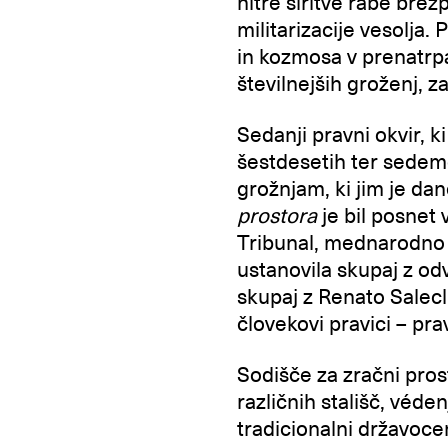
hitre širitve rabe brez
militarizacije vesolja.
in kozmosa v prenatrpan
številnejših groženj, 
Sedanji pravni okvir, ki
šestdesetih ter sedemd
grožnjam, ki jim je da
prostora
je bil posnet 
Tribunal, mednarodno l
ustanovila skupaj z o
skupaj z Renato Salec
človekovi pravici – prav
Sodišče za zračni pro
različnih stališč, véde
tradicionalni državoc