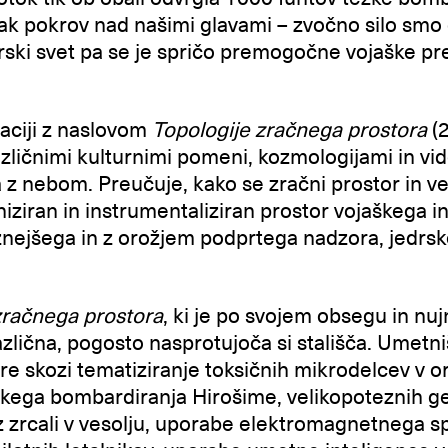
ak pokrov nad našimi glavami – zvočno silo smo 
orski svet pa se je spričo premogočne vojaške p
laciji z naslovom
Topologije zračnega prostora
(
azličnimi kulturnimi pomeni, kozmologijami in vid
z nebom. Preučuje, kako se zračni prostor in ve
oniziran in instrumentaliziran prostor vojaškega
žnejšega in z orožjem podprtega nadzora, jedrsk
zračnega prostora
, ki je po svojem obsegu in nu
zlična, pogosto nasprotujoča si stališča. Umetni
re skozi tematiziranje toksičnih mikrodelcev v o
mskega bombardiranja Hirošime, velikopoteznih g
 zrcali v vesolju, uporabe elektromagnetnega sp