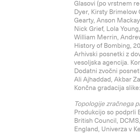
Glasovi (po vrstnem red
Dyer, Kirsty Brimelo
Gearty, Anson Mackay,
Nick Grief, Lola Young
William Merrin, Andre
History of Bombing, 20
Arhivski posnetki z d
vesoljska agencija. Ko
Dodatni zvočni posnet
Ali Ajhaddad, Akbar Za
Končna gradacija slike
Topologije zračnega p
Produkcijo so podprli 
British Council, DCMS
England, Univerza v K