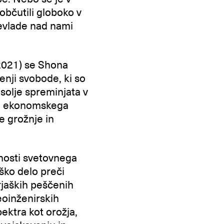
občutili globoko v
revlade nad nami
2021) se Shona
enji svobode, ki so
solje spreminjata v
 in ekonomskega
e grožnje in
jnosti svetovnega
ško delo preči
rjaških peščenih
eoinženirskih
ektra kot orožja,