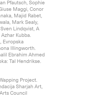
tian Pfautsch, Sophie
Giuse Maggi, Conor
anaka, Majid Rabet,
wala, Mark Sealy,
Sven Lindqvist, A
, Azhar Kubba.
A, Evropska
ona Illingworth.
halil Ebrahim Ahmed
oka: Tal Hendrikse.
 Wapping Project.
ndacija Sharjah Art,
Arts Council