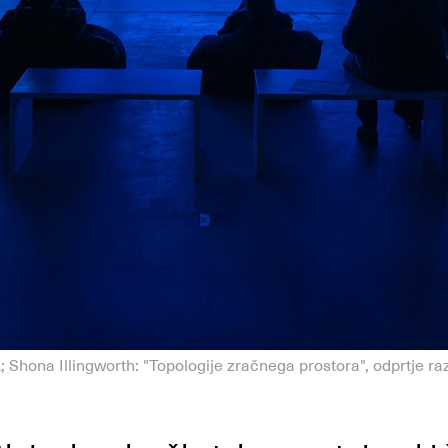
Shona Illingworth: "Topologije zračnega prostora", odprtje r