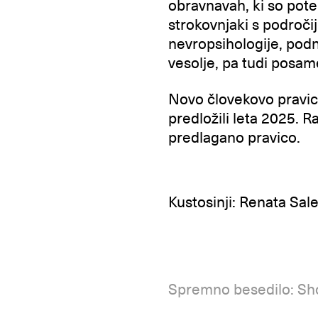
obravnavah, ki so pote
strokovnjaki s področi
nevropsihologije, podn
vesolje, pa tudi posamez
Novo človekovo pravi
predložili leta 2025. R
predlagano pravico.
Kustosinji: Renata Sal
Spremno besedilo: Sho