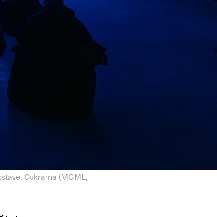
azstave, Cukrarna (MGML,