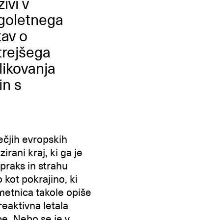
ivi v
lgoletnega
tav o
itrejšega
likovanja
in s
čjih evropskih
rani kraj, ki ga je
praks in strahu
kot pokrajino, ki
metnica takole opiše
reaktivna letala
be. Nebo se je v