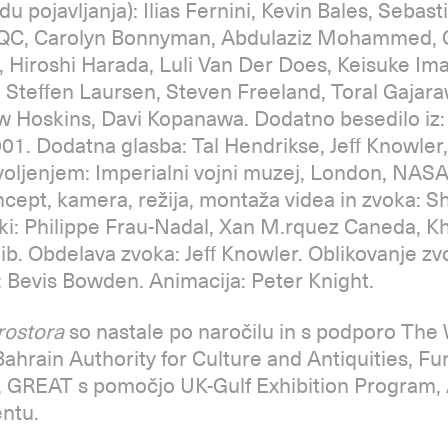
u pojavljanja): Ilias Fernini, Kevin Bales, Sebas
w QC, Carolyn Bonnyman, Abdulaziz Mohammed, 
 Hiroshi Harada, Luli Van Der Does, Keisuke Im
, Steffen Laursen, Steven Freeland, Toral Gajara
w Hoskins, Davi Kopanawa. Dodatno besedilo iz: 
01. Dodatna glasba: Tal Hendrikse, Jeff Knowler
ovoljenjem: Imperialni vojni muzej, London, NAS
ncept, kamera, režija, montaža videa in zvoka: Sh
ki: Philippe Frau-Nadal, Xan M.rquez Caneda, K
ib. Obdelava zvoka: Jeff Knowler. Oblikovanje zv
: Bevis Bowden. Animacija: Peter Knight.
rostora
so nastale po naročilu in s podporo The
Bahrain Authority for Culture and Antiquities, Fu
, GREAT s pomočjo UK-Gulf Exhibition Program, 
entu.