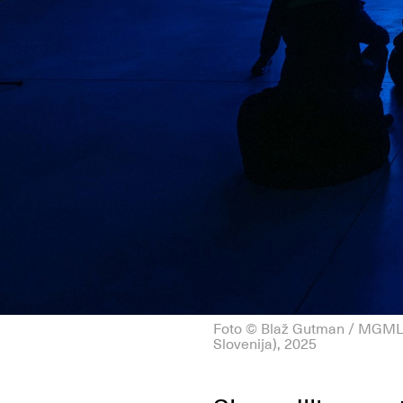
Foto © Blaž Gutman / MGML; 
Slovenija), 2025