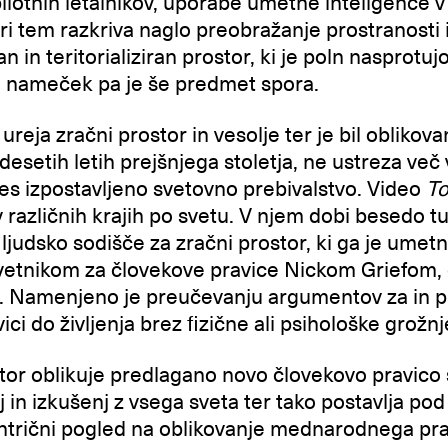
pilotnih letalnikov, uporabe umetne inteligence v
 Pri tem razkriva naglo preobražanje prostranosti 
 in teritorializiran prostor, ki je poln nasprotujo
za nameček pa je še predmet spora.
 ureja zračni prostor in vesolje ter je bil oblikova
esetih letih prejšnjega stoletja, ne ustreza več
nes izpostavljeno svetovno prebivalstvo. Video
To
v različnih krajih po svetu. V njem dobi besedo t
judsko sodišče za zračni prostor, ki ga je umetn
dvetnikom za človekove pravice Nickom Griefom,
l. Namenjeno je preučevanju argumentov za in pr
ici do življenja brez fizične ali psihološke grožnj
stor oblikuje predlagano novo človekovo pravic
nj in izkušenj z vsega sveta ter tako postavlja pod
entrični pogled na oblikovanje mednarodnega pr