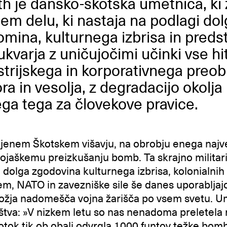
h je dansko-škotska umetnica, ki ž
em delu, ki nastaja na podlagi do
mina, kulturnega izbrisa in preds
ukvarja z uničujočimi učinki vse h
strijskega in korporativnega preob
a in vesolja, z degradacijo okolja 
ga tega za človekove pravice.
jenem Škotskem višavju, na obrobju enega najve
jaškemu preizkušanju bomb. Ta skrajno militarizi
dolga zgodovina kulturnega izbrisa, kolonialnih 
m, NATO in zavezniške sile še danes uporabljajo 
orožja nadomešča vojna žarišča po vsem svetu. U
oštva: »V nizkem letu so nas nenadoma preletela 
otok tik ob obali odvrgla 1000 funtov težke bom