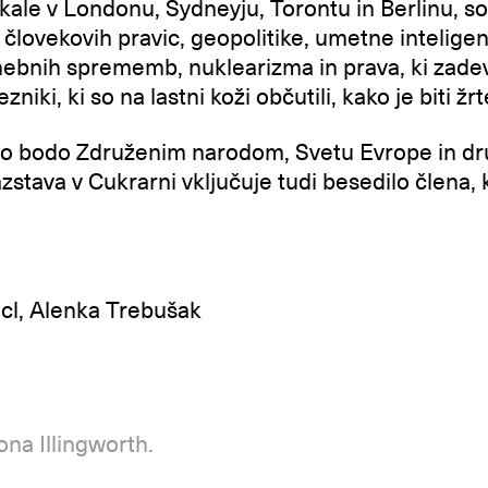
kale v Londonu, Sydneyju, Torontu in Berlinu, so
j človekovih pravic, geopolitike, umetne intelige
ebnih sprememb, nuklearizma in prava, ki zadev
niki, ki so na lastni koži občutili, kako je biti žrt
co bodo Združenim narodom, Svetu Evrope in d
azstava v Cukrarni vključuje tudi besedilo člena,
ecl, Alenka Trebušak
na Illingworth.