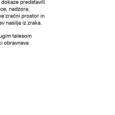
 dokaze predstavili
nce, nadzora,
a zračni prostor in
ev nasilja iz zraka.
rugim telesom
 ki obravnava