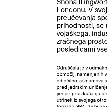
Shona Illingwort
Londonu. V svoj
preučevanja spo
prihodnosti, se 
vojaškega, indu
zračnega prostor
posledicami vse
Odraščala je v odmakn
območij, namenjenih vo
odločilno zaznamovala 
pred jedrskim uničenje
jim pri preizkušanju 
utrinek iz svojega otr
tornado GR4, da bi na 