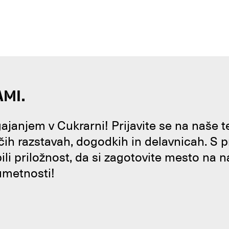
AMI.
janjem v Cukrarni! Prijavite se na naše 
čih razstavah, dogodkih in delavnicah. S 
bili priložnost, da si zagotovite mesto na n
umetnosti!