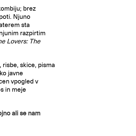
kombiju; brez
poti. Njuno
katerem sta
 njunim razpirtim
he Lovers: The
, risbe, skice, pisma
ko javne
ocen vpogled v
os in meje
ojno ali se nam