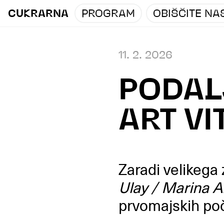
CUKRARNA
PROGRAM
OBIŠČITE NA
11. 2. 2026
PODAL
ART VI
Zaradi velikega
Ulay / Marina 
prvomajskih poči