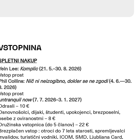
VSTOPNINA
SPLETNI NAKUP
Yein Lee:
Komplic
(21. 5.–30. 8. 2026)
Vstop prost
Phil Collins:
Nič ni neizogibno, dokler se ne zgodi
(4. 6.—30.
8. 2026)
Vstop prost
untranquil now
(7. 7. 2026–3. 1. 2027)
Odrasli – 10 €
Osnovnošolci, dijaki, študenti, upokojenci, brezposelni,
osebe z oviranostmi – 8 €
Družinska vstopnica (do 5 članov) – 22 €
Brezplačen vstop : otroci do 7 leta starosti, spremljevalci
invalidov, turistični vodniki, ICOM, SMD, Ljubljana Card,