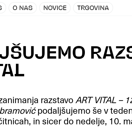
S
O NAS
NOVICE
TRGOVINA
JŠUJEMO RAZ
TAL
 zanimanja razstavo
ART VITAL – 1
Abramović
podaljšujemo še v tede
tnicah, in sicer do nedelje, 10. m