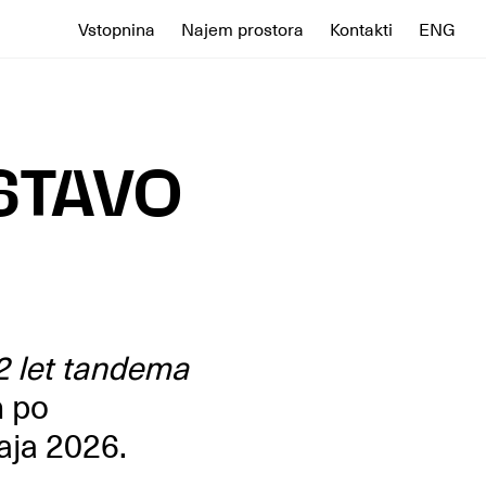
Vstopnina
Najem prostora
Kontakti
ENG
STAVO
2 let tandema
n po
aja 2026.