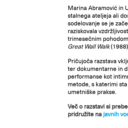
Marina Abramović in Ul
stalnega ateljeja ali 
sodelovanje se je za
raziskovala vzdržljivos
trimesečnim pohodom p
Great Wall Walk
(1988)
Pričujoča razstava vklj
ter dokumentarne in dn
performanse kot intimn
metode, s katerimi sta
umetniške prakse.
Več o razstavi si prebe
pridružite na
javnih vo