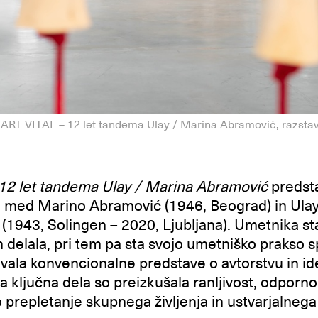
RT VITAL – 12 let tandema Ulay / Marina Abramović, razsta
 12 let tandema Ulay / Marina Abramović
predsta
o med Marino Abramović (1946, Beograd) in Ul
1943, Solingen – 2020, Ljubljana). Umetnika s
in delala, pri tem pa sta svojo umetniško prakso 
zivala konvencionalne predstave o avtorstvu in id
ključna dela so preizkušala ranljivost, odporno
o prepletanje skupnega življenja in ustvarjalneg