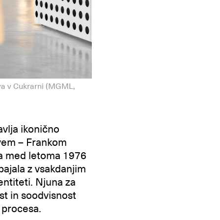
va v Cukrarni (MGML,
vlja ikonično
ayem – Frankom
ta med letoma 1976
spajala z vsakdanjim
entiteti. Njuna za
st in soodvisnost
a procesa.