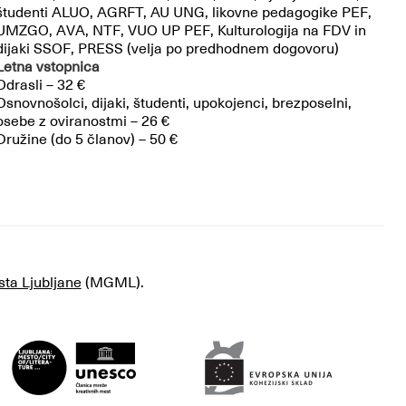
študenti ALUO, AGRFT, AU UNG, likovne pedagogike PEF,
UMZGO, AVA, NTF, VUO UP PEF, Kulturologija na FDV in
dijaki SSOF, PRESS (velja po predhodnem dogovoru)
Letna vstopnica
Odrasli – 32 €
Osnovnošolci, dijaki, študenti, upokojenci, brezposelni,
osebe z oviranostmi – 26 €
Družine (do 5 članov) – 50 €
sta Ljubljane
(MGML).