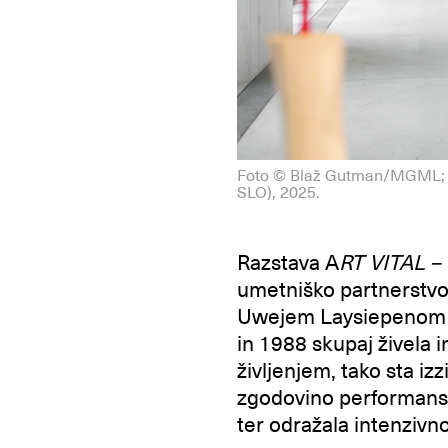
Foto © Blaž Gutman/MGML; A
SLO), 2025.
Razstava A
RT VITAL –
umetniško partnerstv
Uwejem Laysiepenom (
in 1988 skupaj živela 
življenjem, tako sta iz
zgodovino performansa 
ter odražala intenzivn