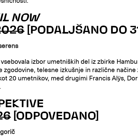
esničnosti.
IL NOW
 2026
[PODALJŠANO DO 31.
iserens
vsebovala izbor umetniških del iz zbirke Hambur
 zgodovine, telesne izkušnje in različne načine
kot 20 umetnikov, med drugimi Francis Alÿs, Dor
.
PEKTIVE
026
[ODPOVEDANO]
egorič