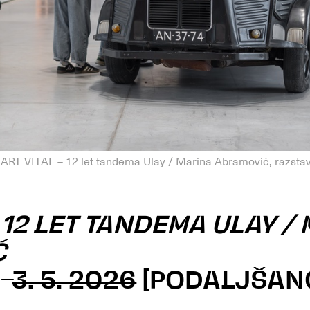
RT VITAL – 12 let tandema Ulay / Marina Abramović, razsta
– 12 LET TANDEMA ULAY /
Ć
–
3. 5. 2026
[PODALJŠANO 