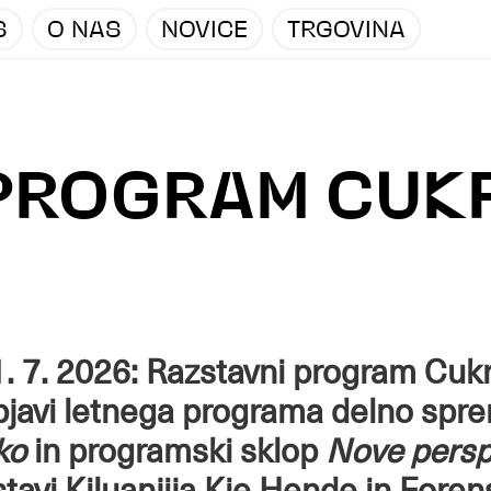
S
O NAS
NOVICE
TRGOVINA
 PROGRAM CUK
1. 7. 2026: Razstavni program Cukr
objavi letnega programa delno spr
ko
in programski sklop
Nove persp
tavi Kiluanjija Kie Hende in Foren