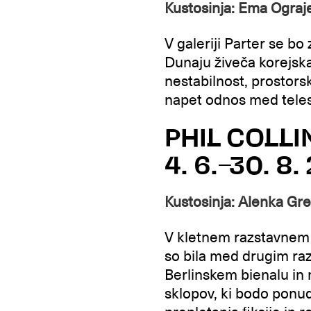
Kustosinja: Ema Ogra
V galeriji Parter se bo
Dunaju živeča korejsk
nestabilnost, prostors
napet odnos med tele
PHIL COLLI
4. 6.–30. 8
Kustosinja: Alenka Gr
V kletnem razstavnem p
so bila med drugim raz
Berlinskem bienalu in 
sklopov, ki bodo ponud