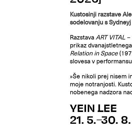
Kustosinji razstave Ale
sodelovanju s Sydneyj
Razstava
ART VITAL – 
prikaz dvanajstletneg
Relation in Space
(197
slovesa v performans
»Še nikoli prej nisem i
moje notranjosti. Kusto
nobenega nadzora nad 
YEIN LEE
21. 5.–30. 