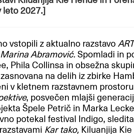
v leto 2027.]
o vstopili z aktualno razstavo
ART 
 Marina Abramović.
Spomladi in pol
ee, Phila Collinsa in obsežna skup
, zasnovana na delih iz zbirke Ha
eni v kletnem razstavnem prostor
pektive
, posvečen mlajši generacij
ojekta Špele Petrič in Marka Lecke
no potekal festival Indigo, sledit
z razstavami
Kar tako,
Kiluanjija Ki