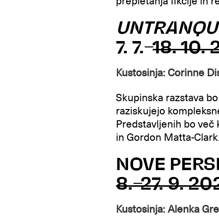
prepletanja fikcije in r
UNTRANQU
7. 7.–
18. 10.
Kustosinja: Corinne D
Skupinska razstava bo 
raziskujejo kompleksne
Predstavljenih bo več 
in Gordon Matta-Clark
NOVE PERS
8.–27. 9. 2
Kustosinja: Alenka Gr