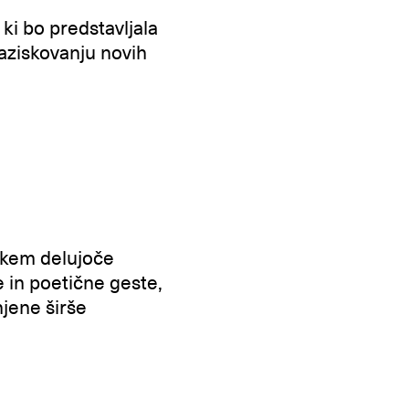
ki bo predstavljala
aziskovanju novih
mskem delujoče
 in poetične geste,
njene širše