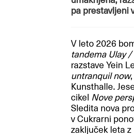
pa prestavljeni 
V leto 2026 bom
tandema Ulay /
razstave Yein L
untranquil now
Kunsthalle. Jes
cikel
Nove pers
Sledita nova pr
v Cukrarni ponov
zaključek leta 