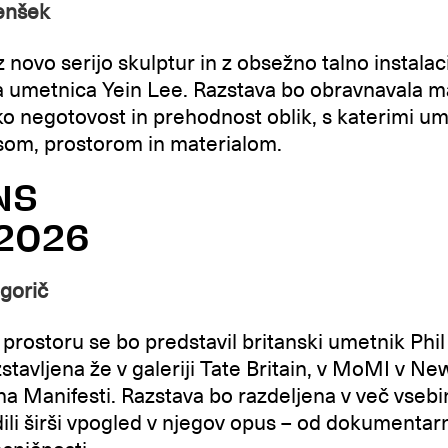
jenšek
 z novo serijo skulptur in z obsežno talno instalac
a umetnica Yein Lee. Razstava bo obravnavala m
ko negotovost in prehodnost oblik, s katerimi um
som, prostorom in materialom.
NS
. 2026
egorič
rostoru se bo predstavil britanski umetnik Phil 
stavljena že v galeriji Tate Britain, v MoMI v Ne
na Manifesti. Razstava bo razdeljena v več vseb
ili širši vpogled v njegov opus – od dokumentar