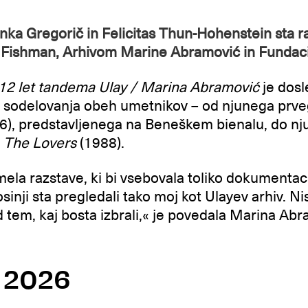
nka Gregorič in Felicitas Thun-Hohenstein sta ra
 Fishman, Arhivom Marine Abramović in Fundac
12 let tandema Ulay / Marina Abramović
je dosl
a sodelovanja obeh umetnikov – od njunega prv
6), predstavljenega na Beneškem bienalu, do n
u
The Lovers
(1988).
mela razstave, ki bi vsebovala toliko dokumentacij
sinji sta pregledali tako moj kot Ulayev arhiv. N
tem, kaj bosta izbrali,« je povedala Marina Abr
8. 2026