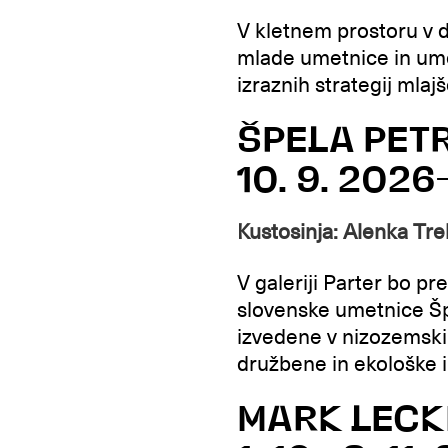
V kletnem prostoru v dr
mlade umetnice in ume
izraznih strategij mlaj
ŠPELA PET
10. 9. 2026–
Kustosinja: Alenka Tr
V galeriji Parter bo p
slovenske umetnice Špe
izvedene v nizozemskih 
družbene in ekološke i
MARK LECK