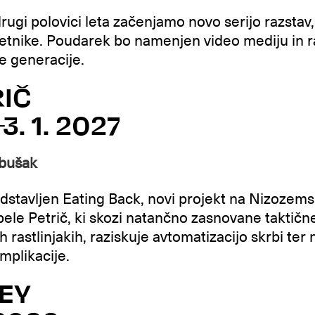
ugi polovici leta začenjamo novo serijo razstav, 
tnike. Poudarek bo namenjen video mediju in r
še generacije.
RIČ
3. 1. 2027
ebušak
redstavljen Eating Back, novi projekt na Nizoze
le Petrič, ki skozi natančno zasnovane taktične
rastlinjakih, raziskuje avtomatizacijo skrbi ter 
mplikacije.
EY