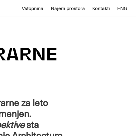
Vstopnina
Najem prostora
Kontakti
ENG
RARNE
arne za leto
emenjen.
ektive
sta
sic Architecture