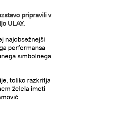
zstavo pripravili v
ijo ULAY.
ej najobsežnejši
ega performansa
junega simbolnega
e, toliko razkritja
isem želela imeti
amović.