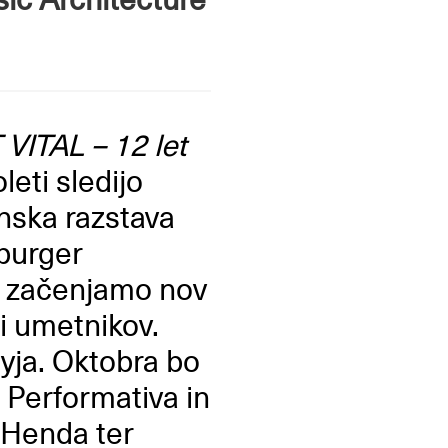
VITAL – 12 let
eti sledijo
inska razstava
mburger
u začenjamo nov
i umetnikov.
yja. Oktobra bo
a Performativa in
e Henda ter