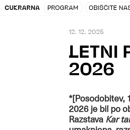
CUKRARNA
PROGRAM
OBIŠČITE NA
12. 12. 2025
LETNI
2026
*[Posodobitev, 
2026 je bil po 
Razstava
Kar ta
umaknjena, razs