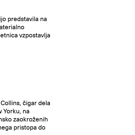
ijo predstavila na
aterialno
etnica vzpostavlja
Collins, čigar dela
w Yorku, na
insko zaokroženih
nega pristopa do