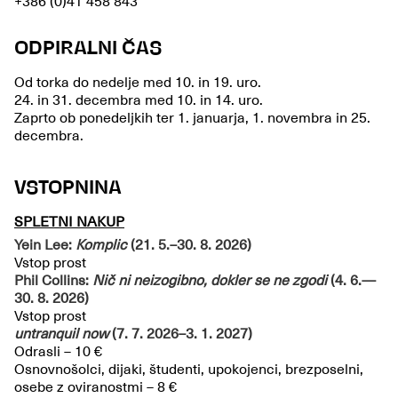
+386 (0)41 458 843
ODPIRALNI ČAS
Od torka do nedelje med 10. in 19. uro.
24. in 31. decembra med 10. in 14. uro.
Zaprto ob ponedeljkih ter 1. januarja, 1. novembra in 25.
decembra.
VSTOPNINA
SPLETNI NAKUP
Yein Lee:
Komplic
(21. 5.–30. 8. 2026)
Vstop prost
Phil Collins:
Nič ni neizogibno, dokler se ne zgodi
(4. 6.—
30. 8. 2026)
Vstop prost
untranquil now
(7. 7. 2026–3. 1. 2027)
Odrasli – 10 €
Osnovnošolci, dijaki, študenti, upokojenci, brezposelni,
osebe z oviranostmi – 8 €