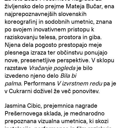
življensko delo prejme Mateja Bučar, ena
najprepoznavnejših slovenskih
koreografinj in sodobnih umetnic, znana
po svojem inovativnem pristopu k
raziskovanju telesa, prostora in giba.
Njena dela pogosto prestopajo meje
plesnega
izraza ter občinstvu ponujajo
nove, presenetljive perspektive. V sklopu
razstave
Vračanje pogleda
je bilo
izvedeno njeno delo
Bila bi
palma.
Performans
V izvrstnem redu
pa je
v Cukrarni doživel že več ponovitev.
Jasmina Cibic, prejemnica nagrade
Prešernovega sklada, je mednarodno
prepoznana vizualna umetnica, ki skozi