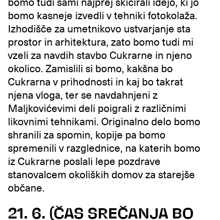
bomo tudi sami najprej skicirali idejo, ki jo
bomo kasneje izvedli v tehniki fotokolaža.
Izhodišče za umetnikovo ustvarjanje sta
prostor in arhitektura, zato bomo tudi mi
vzeli za navdih stavbo Cukrarne in njeno
okolico. Zamislili si bomo, kakšna bo
Cukrarna v prihodnosti in kaj bo takrat
njena vloga, ter se navdahnjeni z
Maljkovićevimi deli poigrali z različnimi
likovnimi tehnikami. Originalno delo bomo
shranili za spomin, kopije pa bomo
spremenili v razglednice, na katerih bomo
iz Cukrarne poslali lepe pozdrave
stanovalcem okoliških domov za starejše
občane.
21. 6. (ČAS SREČANJA BO