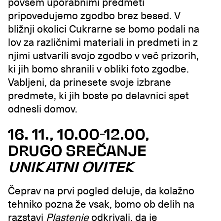
povsem uporabnimi predmeti
pripovedujemo zgodbo brez besed. V
bližnji okolici Cukrarne se bomo podali na
lov za različnimi materiali in predmeti in z
njimi ustvarili svojo zgodbo v več prizorih,
ki jih bomo shranili v obliki foto zgodbe.
Vabljeni, da prinesete svoje izbrane
predmete, ki jih boste po delavnici spet
odnesli domov.
16. 11., 10.00-12.00,
DRUGO SREČANJE
UNIKATNI OVITEK
Čeprav na prvi pogled deluje, da kolažno
tehniko pozna že vsak, bomo ob delih na
razstavi
Plastenje
odkrivali, da je