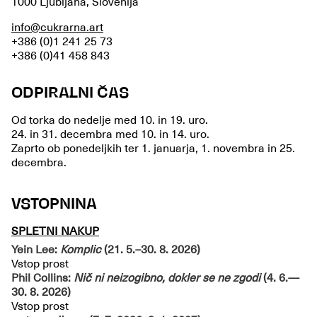
1000 Ljubljana, Slovenija
info@cukrarna.art
+386 (0)1 241 25 73
+386 (0)41 458 843
ODPIRALNI ČAS
Od torka do nedelje med 10. in 19. uro.
24. in 31. decembra med 10. in 14. uro.
Zaprto ob ponedeljkih ter 1. januarja, 1. novembra in 25.
decembra.
VSTOPNINA
SPLETNI NAKUP
Yein Lee:
Komplic
(21. 5.–30. 8. 2026)
Vstop prost
Phil Collins:
Nič ni neizogibno, dokler se ne zgodi
(4. 6.—
30. 8. 2026)
Vstop prost