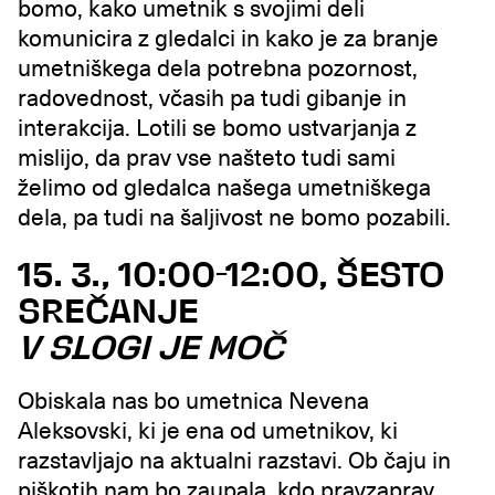
bomo, kako umetnik s svojimi deli
komunicira z gledalci in kako je za branje
umetniškega dela potrebna pozornost,
radovednost, včasih pa tudi gibanje in
interakcija. Lotili se bomo ustvarjanja z
mislijo, da prav vse našteto tudi sami
želimo od gledalca našega umetniškega
dela, pa tudi na šaljivost ne bomo pozabili.
15. 3., 10:00-12:00, ŠESTO
SREČANJE
V SLOGI JE MOČ
Obiskala nas bo umetnica Nevena
Aleksovski, ki je ena od umetnikov, ki
razstavljajo na aktualni razstavi. Ob čaju in
piškotih nam bo zaupala, kdo pravzaprav