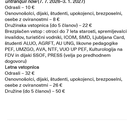
untranquil now
(7. 7. 2026–3. 1. 2027)
Odrasli – 10 €
Osnovnošolci, dijaki, študenti, upokojenci, brezposelni,
osebe z oviranostmi – 8 €
Družinska vstopnica (do 5 članov) – 22 €
Brezplačen vstop : otroci do 7 leta starosti, spremljevalci
invalidov, turistični vodniki, ICOM, SMD, Ljubljana Card,
študenti ALUO, AGRFT, AU UNG, likovne pedagogike
PEF, UMZGO, AVA, NTF, VUO UP PEF, Kulturologija na
FDV in dijaki SSOF, PRESS (velja po predhodnem
dogovoru)
Letna vstopnica
Odrasli – 32 €
Osnovnošolci, dijaki, študenti, upokojenci, brezposelni,
osebe z oviranostmi – 26 €
Družine (do 5 članov) – 50 €