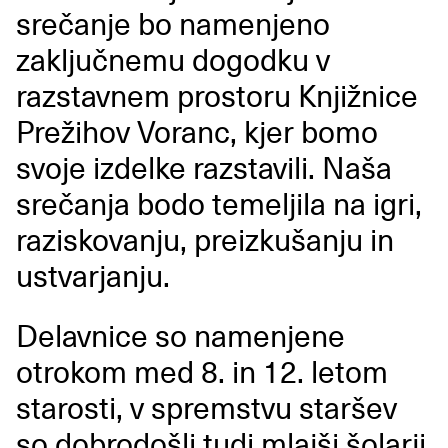
srečanje bo namenjeno
zaključnemu dogodku v
razstavnem prostoru Knjižnice
Prežihov Voranc, kjer bomo
svoje izdelke razstavili. Naša
srečanja bodo temeljila na igri,
raziskovanju, preizkušanju in
ustvarjanju.
Delavnice so namenjene
otrokom med 8. in 12. letom
starosti, v spremstvu staršev
so dobrodošli tudi mlajši šolarji