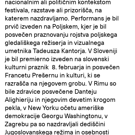
nacionalnim ali političnim kontekstom
festivala, razstave ali prizorišča, na
katerem nazdravljamo. Performans je bil
prvič izveden na Poljskem, kjer je bil
posvečen praznovanju rojstva poljskega
gledališkega režiserja in vizualnega
umetnika Tadeusza Kantorja. V Sloveniji
je bil premierno izveden na slovenski
kulturni praznik 8. februarja in posvečen
Francetu Prešernu in kulturi, ki se
razrašča na njegovem grobu. V Rimu so
bile zdravice posvečene Danteju
Alighieriju in njegovim devetim krogom
pekla, v New Yorku očetu ameriške
demokracije Georgu Washingtonu, v
Zagrebu pa so nazdravljali dediščini
Jugoslovanskega režima in osebnosti