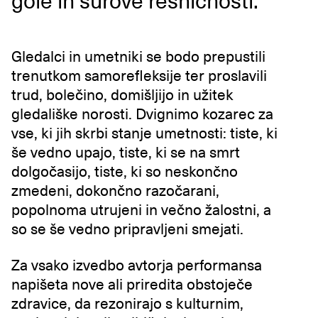
gole in surove resničnosti.
Gledalci in umetniki se bodo prepustili
trenutkom samorefleksije ter proslavili
trud, bolečino, domišljijo in užitek
gledališke norosti. Dvignimo kozarec za
vse, ki jih skrbi stanje umetnosti: tiste, ki
še vedno upajo, tiste, ki se na smrt
dolgočasijo, tiste, ki so neskončno
zmedeni, dokončno razočarani,
popolnoma utrujeni in večno žalostni, a
so se še vedno pripravljeni smejati.
Za vsako izvedbo avtorja performansa
napišeta nove ali priredita obstoječe
zdravice, da rezonirajo s kulturnim,