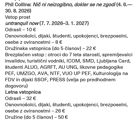
Phil Collins:
Nič ni neizogibno, dokler se ne zgodi
(4. 6.—
30. 8. 2026)
Vstop prost
untranquil now
(7. 7. 2026–3. 1. 2027)
Odrasli – 10 €
Osnovnošolci, dijaki, študenti, upokojenci, brezposelni,
osebe z oviranostmi – 8 €
Družinska vstopnica (do 5 članov) – 22 €
Brezplačen vstop : otroci do 7 leta starosti, spremljevalci
invalidov, turistični vodniki, ICOM, SMD, Ljubljana Card,
študenti ALUO, AGRFT, AU UNG, likovne pedagogike
PEF, UMZGO, AVA, NTF, VUO UP PEF, Kulturologija na
FDV in dijaki SSOF, PRESS (velja po predhodnem
dogovoru)
Letna vstopnica
Odrasli – 32 €
Osnovnošolci, dijaki, študenti, upokojenci, brezposelni,
osebe z oviranostmi – 26 €
Družine (do 5 članov) – 50 €