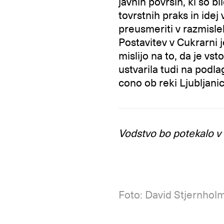
javnih površin, ki so b
tovrstnih praks in idej
preusmeriti v razmisle
Postavitev v Cukrarni je
mislijo na to, da je vs
ustvarila tudi na podl
cono ob reki Ljubljanic
Vodstvo bo potekalo v 
Foto: David Stjernhol