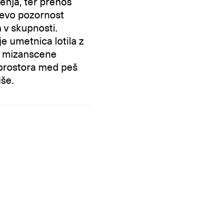
ženja, ter prenos
lčevo pozornost
 v skupnosti.
 je umetnica lotila z
ske mizanscene
 prostora med peš
iše.