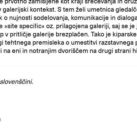
ile prvotno zamišljene kot kraji srečevanja in dru
 v galerijski kontekst. S tem želi umetnica gleda
k o nujnosti sodelovanja, komunikacije in dialoga
 »site specific« oz. prilagojena galeriji, saj se je
top v pritličje galerije brezplačen. Tako je kipar
agi tehtnega premisleka o umestitvi razstavnega
i na eni in notranjim dvoriščem na drugi strani h
slovenščini.
m