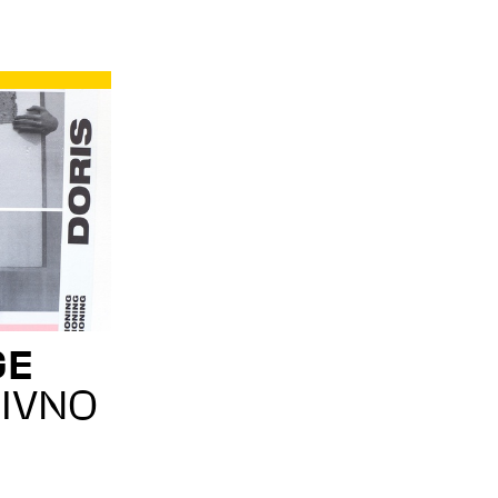
GE
IVNO