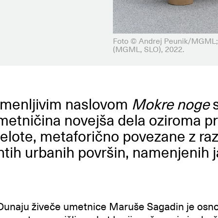
Foto © Andrej Peunik/MGML; 
(MGML, SLO), 2022.
pomenljivim naslovom
Mokre noge
metničina novejša dela oziroma p
elote, metaforično povezane z r
ntih urbanih površin, namenjenih
 Dunaju živeče umetnice Maruše Sagadin je os