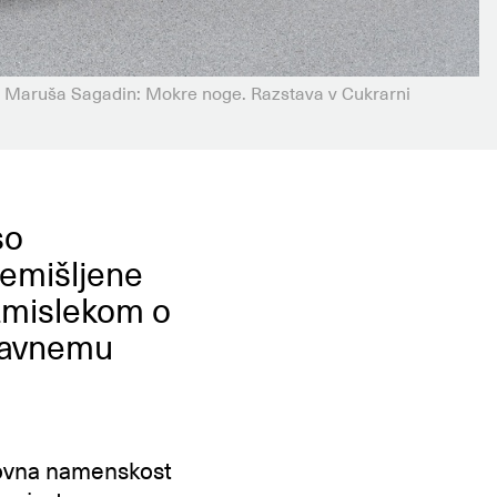
Maruša Sagadin: Mokre noge. Razstava v Cukrarni
so
remišljene
azmislekom o
 javnemu
novna namenskost