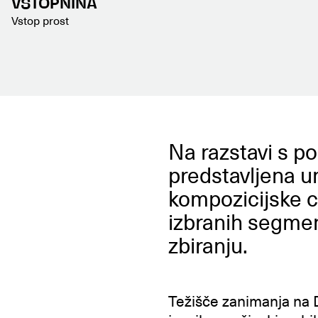
VSTOPNINA
Vstop prost
Na razstavi s 
predstavljena u
kompozicijske c
izbranih segme
zbiranju.
Težišče zanimanja na