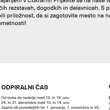
janjem v Cukrarni! Prijavite se na naše 
čih razstavah, dogodkih in delavnicah. S 
bili priložnost, da si zagotovite mesto na n
umetnosti!
ODPIRALNI ČAS
Od torka do nedelje med 10. in 19. uro.
24. in 31. decembra med 10. in 14. uro.
Zaprto ob ponedeljkih ter 1. januarja, 1. novembra in 25.