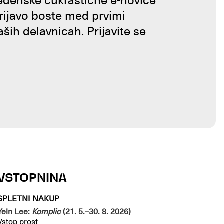
tedenske cukrastične e-novice
prijavo boste med prvimi
aših delavnicah. Prijavite se
VSTOPNINA
SPLETNI NAKUP
Yein Lee:
Komplic
(21. 5.–30. 8. 2026)
Vstop prost