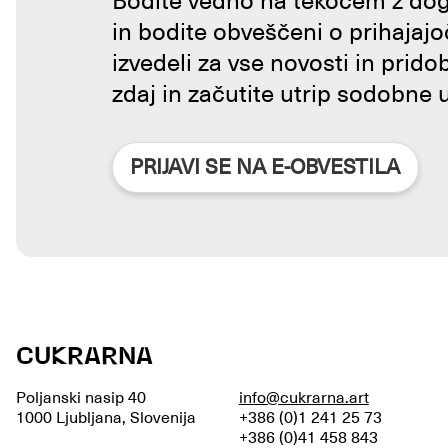
Bodite vedno na tekočem z doga
in bodite obveščeni o prihajajo
izvedeli za vse novosti in prido
zdaj in začutite utrip sodobne 
PRIJAVI SE NA E-OBVESTILA
CUKRARNA
Poljanski nasip 40
info@cukrarna.art
1000 Ljubljana, Slovenija
+386 (0)1 241 25 73
+386 (0)41 458 843