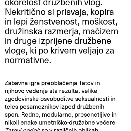
okorelost družbenih vlog.
Nekritično si prisvaja, kopira
in lepi ženstvenost, moškost,
družinska razmerja, mačizem
in druge izprijene družbene
vloge, ki po krivem veljajo za
normativne.
Zabavna igra preoblačenja Tatov in
njihovo vedenje sta rezultat velike
zgodovinske osvoboditve seksualnosti in
teles posameznikov izpod družbenih
spon. Redne, modularne, presenetljive in
nikoli enake umetniško-družabne večere
Tatovi podob
so v različnih oblikah