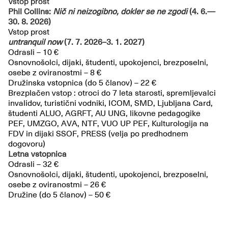
Vstop prost
Phil Collins:
Nič ni neizogibno, dokler se ne zgodi
(4. 6.—
30. 8. 2026)
Vstop prost
untranquil now
(7. 7. 2026–3. 1. 2027)
Odrasli – 10 €
Osnovnošolci, dijaki, študenti, upokojenci, brezposelni,
osebe z oviranostmi – 8 €
Družinska vstopnica (do 5 članov) – 22 €
Brezplačen vstop : otroci do 7 leta starosti, spremljevalci
invalidov, turistični vodniki, ICOM, SMD, Ljubljana Card,
študenti ALUO, AGRFT, AU UNG, likovne pedagogike
PEF, UMZGO, AVA, NTF, VUO UP PEF, Kulturologija na
FDV in dijaki SSOF, PRESS (velja po predhodnem
dogovoru)
Letna vstopnica
Odrasli – 32 €
Osnovnošolci, dijaki, študenti, upokojenci, brezposelni,
osebe z oviranostmi – 26 €
Družine (do 5 članov) – 50 €