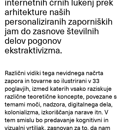
internetnih črnih lukenj prek
arhitekture naših
personaliziranih zaporniških
jam do zasnove številnih
delov pogonov
ekstraktivizma.
Različni vidiki tega nevidnega načrta
zapora in tovarne so ilustrirani v 33
poglavjih, izmed katerih vsako raziskuje
različne teoretične koncepte, povezane s
temami moči, nadzora, digitalnega dela,
kolonializma, izkoriščanja narave itn. V
tem smislu bo predavanje kognitivni in
vizualni vrtiljak, zasnovan za to, da nam