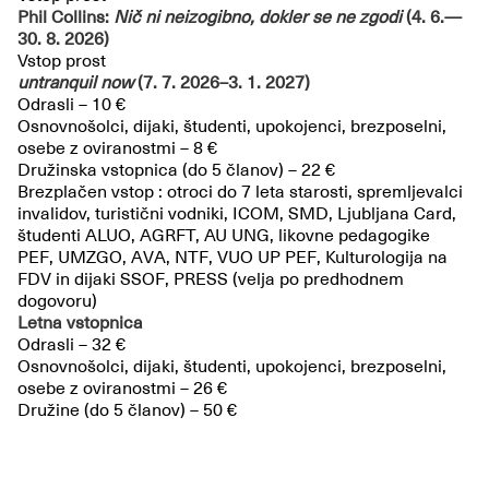
Phil Collins:
Nič ni neizogibno, dokler se ne zgodi
(4. 6.—
30. 8. 2026)
Vstop prost
untranquil now
(7. 7. 2026–3. 1. 2027)
Odrasli – 10 €
Osnovnošolci, dijaki, študenti, upokojenci, brezposelni,
osebe z oviranostmi – 8 €
Družinska vstopnica (do 5 članov) – 22 €
Brezplačen vstop : otroci do 7 leta starosti, spremljevalci
invalidov, turistični vodniki, ICOM, SMD, Ljubljana Card,
študenti ALUO, AGRFT, AU UNG, likovne pedagogike
PEF, UMZGO, AVA, NTF, VUO UP PEF, Kulturologija na
FDV in dijaki SSOF, PRESS (velja po predhodnem
dogovoru)
Letna vstopnica
Odrasli – 32 €
Osnovnošolci, dijaki, študenti, upokojenci, brezposelni,
osebe z oviranostmi – 26 €
Družine (do 5 članov) – 50 €