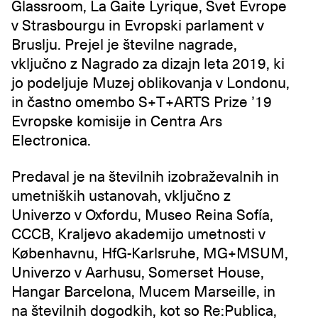
Glassroom, La Gaite Lyrique, Svet Evrope
v Strasbourgu in Evropski parlament v
Bruslju. Prejel je številne nagrade,
vključno z Nagrado za dizajn leta 2019, ki
jo podeljuje Muzej oblikovanja v Londonu,
in častno omembo S+T+ARTS Prize ’19
Evropske komisije in Centra Ars
Electronica.
Predaval je na številnih izobraževalnih in
umetniških ustanovah, vključno z
Univerzo v Oxfordu, Museo Reina Sofía,
CCCB, Kraljevo akademijo umetnosti v
Københavnu, HfG-Karlsruhe, MG+MSUM,
Univerzo v Aarhusu, Somerset House,
Hangar Barcelona, Mucem Marseille, in
na številnih dogodkih, kot so Re:Publica,