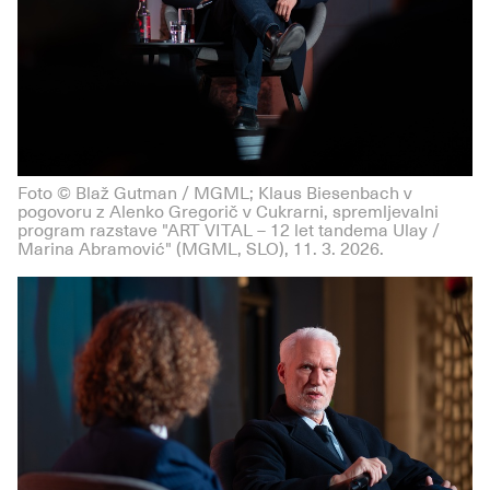
Foto © Blaž Gutman / MGML; Klaus Biesenbach v
pogovoru z Alenko Gregorič v Cukrarni, spremljevalni
program razstave "ART VITAL – 12 let tandema Ulay /
Marina Abramović" (MGML, SLO), 11. 3. 2026.