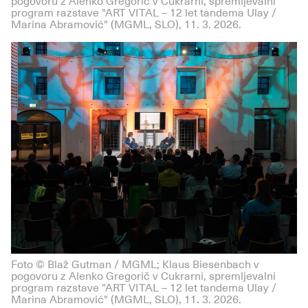
pogovoru z Alenko Gregorič v Cukrarni, spremljevalni
program razstave "ART VITAL – 12 let tandema Ulay /
Marina Abramović" (MGML, SLO), 11. 3. 2026.
Foto © Blaž Gutman / MGML; Klaus Biesenbach v
pogovoru z Alenko Gregorič v Cukrarni, spremljevalni
program razstave "ART VITAL – 12 let tandema Ulay /
Marina Abramović" (MGML, SLO), 11. 3. 2026.