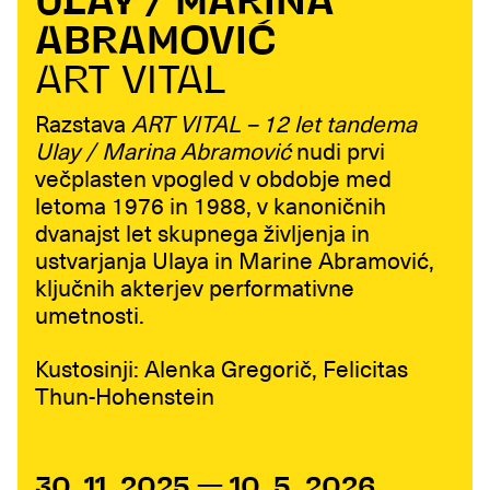
ULAY / MARINA
ABRAMOVIĆ
ART VITAL
Razstava
ART VITAL – 12 let tandema
Ulay / Marina Abramović
nudi prvi
večplasten vpogled v obdobje med
letoma 1976 in 1988, v kanoničnih
dvanajst let skupnega življenja in
ustvarjanja Ulaya in Marine Abramović,
ključnih akterjev performativne
umetnosti.
Kustosinji: Alenka Gregorič, Felicitas
Thun-Hohenstein
30. 11. 2025 — 10. 5. 2026