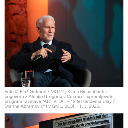
Foto © Blaž Gutman / MGML; Klaus Biesenbach v
pogovoru z Alenko Gregorič v Cukrarni, spremljevalni
program razstave "ART VITAL – 12 let tandema Ulay /
Marina Abramović" (MGML, SLO), 11. 3. 2026.