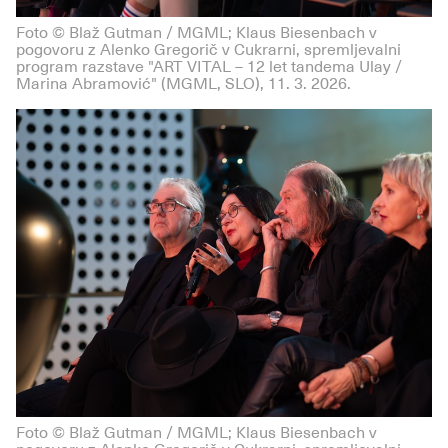
Foto © Blaž Gutman / MGML; Klaus Biesenbach v
pogovoru z Alenko Gregorič v Cukrarni, spremljevalni
program razstave "ART VITAL – 12 let tandema Ulay /
Marina Abramović" (MGML, SLO), 11. 3. 2026.
Foto © Blaž Gutman / MGML; Klaus Biesenbach v