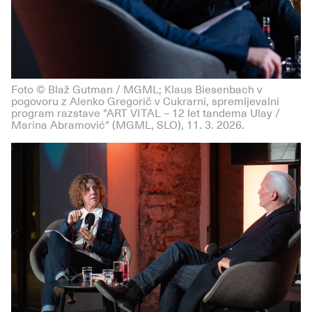
Foto © Blaž Gutman / MGML; Klaus Biesenbach v
pogovoru z Alenko Gregorič v Cukrarni, spremljevalni
program razstave "ART VITAL – 12 let tandema Ulay /
Marina Abramović" (MGML, SLO), 11. 3. 2026.