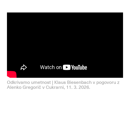
Odkrivamo umetnost | Klaus Biesenbach v pogovoru z
Alenko Gregorič v Cukrarni, 11. 3. 2026.