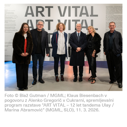
Foto © Blaž Gutman / MGML; Klaus Biesenbach v
pogovoru z Alenko Gregorič v Cukrarni, spremljevalni
program razstave "ART VITAL – 12 let tandema Ulay /
Marina Abramović" (MGML, SLO), 11. 3. 2026.