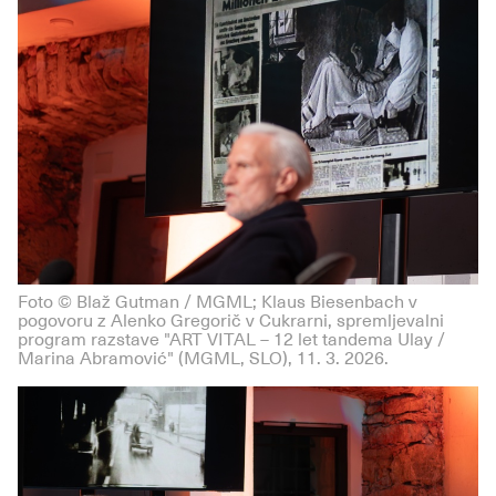
Foto © Blaž Gutman / MGML; Klaus Biesenbach v
pogovoru z Alenko Gregorič v Cukrarni, spremljevalni
program razstave "ART VITAL – 12 let tandema Ulay /
Marina Abramović" (MGML, SLO), 11. 3. 2026.