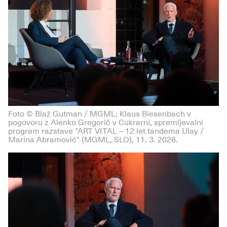
Foto © Blaž Gutman / MGML; Klaus Biesenbach v
pogovoru z Alenko Gregorič v Cukrarni, spremljevalni
program razstave "ART VITAL – 12 let tandema Ulay /
Marina Abramović" (MGML, SLO), 11. 3. 2026.