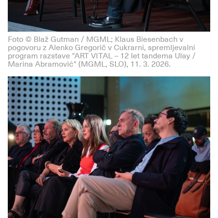
Foto © Blaž Gutman / MGML; Klaus Biesenbach v
pogovoru z Alenko Gregorič v Cukrarni, spremljevalni
program razstave "ART VITAL – 12 let tandema Ulay /
Marina Abramović" (MGML, SLO), 11. 3. 2026.