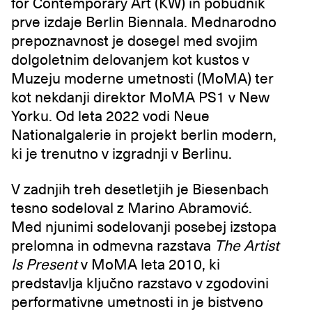
for Contemporary Art (KW) in pobudnik
prve izdaje Berlin Biennala. Mednarodno
prepoznavnost je dosegel med svojim
dolgoletnim delovanjem kot kustos v
Muzeju moderne umetnosti (MoMA) ter
kot nekdanji direktor MoMA PS1 v New
Yorku. Od leta 2022 vodi Neue
Nationalgalerie in projekt berlin modern,
ki je trenutno v izgradnji v Berlinu.
V zadnjih treh desetletjih je Biesenbach
tesno sodeloval z Marino Abramović.
Med njunimi sodelovanji posebej izstopa
prelomna in odmevna razstava
The Artist
Is Present
v MoMA leta 2010, ki
predstavlja ključno razstavo v zgodovini
performativne umetnosti in je bistveno