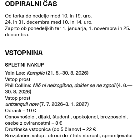
ODPIRALNI ČAS
Od torka do nedelje med 10. in 19. uro.
24. in 31. decembra med 10. in 14. uro.
Zaprto ob ponedeljkih ter 1. januarja, 1. novembra in 25.
decembra.
VSTOPNINA
SPLETNI NAKUP
Yein Lee:
Komplic
(21. 5.–30. 8. 2026)
Vstop prost
Phil Collins:
Nič ni neizogibno, dokler se ne zgodi
(4. 6.—
30. 8. 2026)
Vstop prost
untranquil now
(7. 7. 2026–3. 1. 2027)
Odrasli – 10 €
Osnovnošolci, dijaki, študenti, upokojenci, brezposelni,
osebe z oviranostmi – 8 €
Družinska vstopnica (do 5 članov) – 22 €
Brezplačen vstop : otroci do 7 leta starosti, spremljevalci