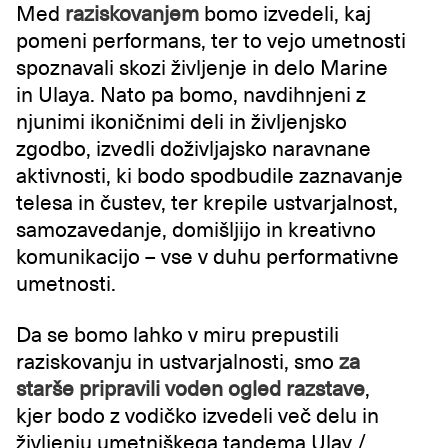
Med
raziskovanjem
bomo izvedeli, kaj
pomeni performans, ter to vejo umetnosti
spoznavali skozi življenje in delo Marine
in Ulaya. Nato pa bomo, navdihnjeni z
njunimi ikoničnimi deli in življenjsko
zgodbo, izvedli doživljajsko naravnane
aktivnosti, ki bodo spodbudile zaznavanje
telesa in čustev, ter krepile ustvarjalnost,
samozavedanje, domišljijo in kreativno
komunikacijo – vse v duhu performativne
umetnosti.
Da se bomo lahko v miru prepustili
raziskovanju in ustvarjalnosti, smo
za
starše pripravili voden ogled razstave
,
kjer bodo z vodičko izvedeli več delu in
življenju umetniškega tandema Ulay /