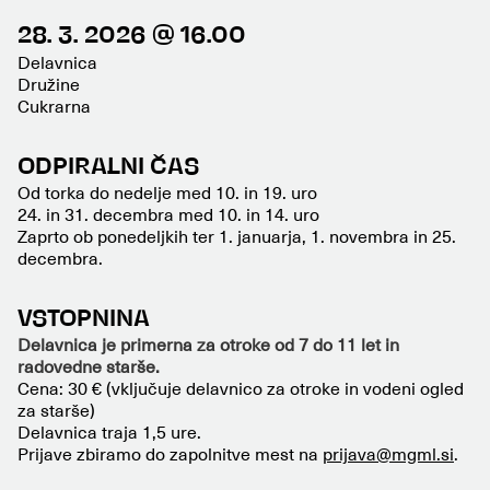
28. 3. 2026 @ 16.00
Delavnica
Družine
Cukrarna
ODPIRALNI ČAS
Od torka do nedelje med 10. in 19. uro
24. in 31. decembra med 10. in 14. uro
Zaprto ob ponedeljkih ter 1. januarja, 1. novembra in 25.
decembra.
VSTOPNINA
Delavnica je primerna za otroke od 7 do 11 let in
radovedne starše.
Cena: 30 € (vključuje delavnico za otroke in vodeni ogled
za starše)
Delavnica traja 1,5 ure.
Prijave zbiramo do zapolnitve mest na
prijava@mgml.si
.