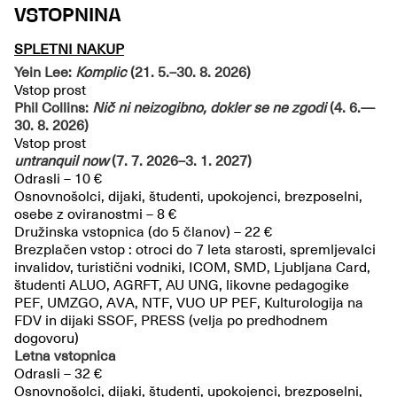
VSTOPNINA
SPLETNI NAKUP
Yein Lee:
Komplic
(21. 5.–30. 8. 2026)
Vstop prost
Phil Collins:
Nič ni neizogibno, dokler se ne zgodi
(4. 6.—
30. 8. 2026)
Vstop prost
untranquil now
(7. 7. 2026–3. 1. 2027)
Odrasli – 10 €
Osnovnošolci, dijaki, študenti, upokojenci, brezposelni,
osebe z oviranostmi – 8 €
Družinska vstopnica (do 5 članov) – 22 €
Brezplačen vstop : otroci do 7 leta starosti, spremljevalci
invalidov, turistični vodniki, ICOM, SMD, Ljubljana Card,
študenti ALUO, AGRFT, AU UNG, likovne pedagogike
PEF, UMZGO, AVA, NTF, VUO UP PEF, Kulturologija na
FDV in dijaki SSOF, PRESS (velja po predhodnem
dogovoru)
Letna vstopnica
Odrasli – 32 €
Osnovnošolci, dijaki, študenti, upokojenci, brezposelni,